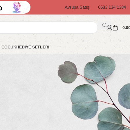
Avrupa Satış
0533 134 1384
0.0
N ÇOCUK
HEDİYE SETLERİ