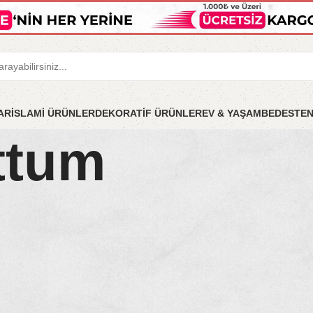
LAR
İSLAMİ ÜRÜNLER
DEKORATİF ÜRÜNLER
EV & YAŞAM
BEDESTE
ttum
i