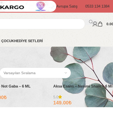
Avrupa Satış
0533 134 1384
0.0
N ÇOCUK
HEDİYE SETLERİ
 Not Gaba – 6 ML
Aksa Esans – Nesimi Sham – 6 Ml
00
₺
5.0
149.00
₺