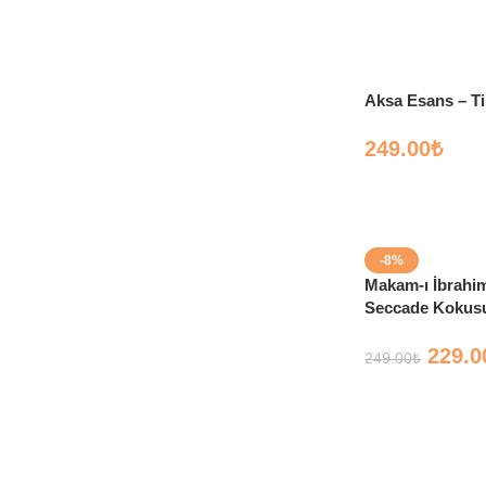
Aksa Esans – Til
249.00
₺
-8%
Makam-ı İbrahi
Seccade Kokusu
229.0
249.00
₺