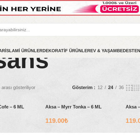
sans
LAR
İSLAMİ ÜRÜNLER
DEKORATİF ÜRÜNLER
EV & YAŞAM
BEDESTE
arası gösteriliyor
Gösterim
12
24
36
Cofe – 6 ML
Aksa – Myrr Tonka – 6 ML
Aksa –
119.00
₺
119.