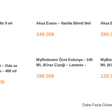
lo 9 ml
Aksa Esans – Vanılla Blend 9ml
Aksa E
249.00
₺
299.
MyBedesten Özel Kolonya – 140
MyBed
ML (Kiraz Çiçeği – Lavanta –
ML (Ki
m – Oda ve
Limon)
Limon
 – 400 ml
199.00
₺
129.
0
₺
Daha Fazla Göste