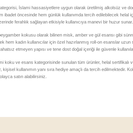
egorisi, İslami hassasiyetlere uygun olarak üretilmiş alkolsüz ve doğal
m ibadet öncesinde hem günlük kullanımda tercih edilebilecek helal iç
rinde ferahlık sağlayan etkisiyle kullanıcıya manevi bir huzur sunar.
 peygamber kokusu olarak bilinen misk, amber ve gül esansı gibi sünn
ek hem kadın kullanıcılar için özel hazırlanmış roll-on esanslar uzun
ahatsız etmeyen yapısı ve tene dost doğal içeriği ile güvenle kullanılab
 koku ve esans kategorisinde sunulan tüm ürünler, helal sertifikalı ve
, kişisel kullanımın yanı sıra hediye amaçlı da tercih edilmektedir. 
layca satın alabilirsiniz.