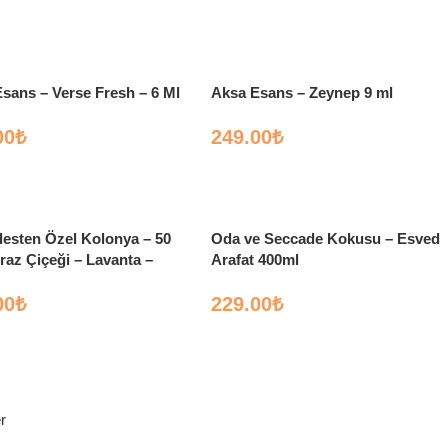
sans – Verse Fresh – 6 Ml
Aksa Esans – Zeynep 9 ml
00
₺
249.00
₺
esten Özel Kolonya – 50
Oda ve Seccade Kokusu – Esved
raz Çiçeği – Lavanta –
Arafat 400ml
)
00
₺
229.00
₺
r