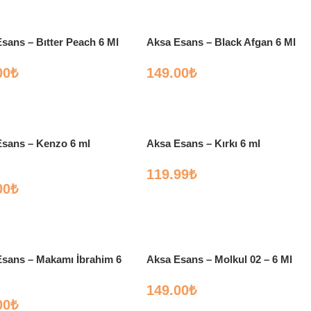
sans – Bıtter Peach 6 Ml
Aksa Esans – Black Afgan 6 Ml
00
₺
149.00
₺
sans – Kenzo 6 ml
Aksa Esans – Kırkı 6 ml
119.99
₺
00
₺
sans – Makamı İbrahim 6
Aksa Esans – Molkul 02 – 6 Ml
149.00
₺
00
₺