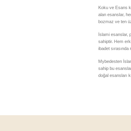
Koku ve Esans kat
alan esanslar, he
bozmaz ve ten üze
İslami esanslar,
sahiptir. Hem erk
ibadet sırasında r
Mybedesten İslami
sahip bu esanslar
doğal esansları ko