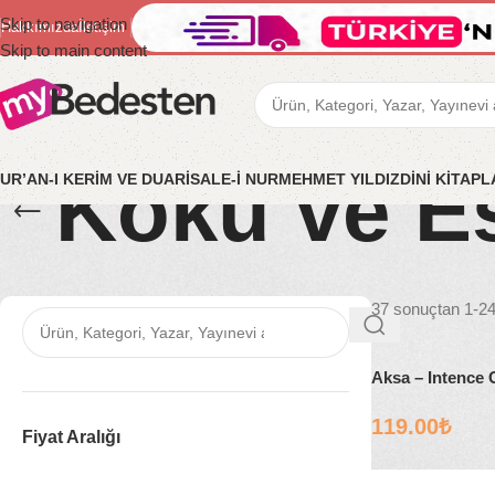
Skip to navigation
Hakkımızda
İletişim
Skip to main content
Koku ve E
UR’AN-I KERİM VE DUA
RİSALE-İ NUR
MEHMET YILDIZ
DİNİ KİTAP
37 sonuçtan 1-24 
Aksa – Intence 
119.00
₺
Fiyat Aralığı