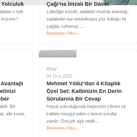
r Yolculuk
Çağı’na İmzalı Bir Davet
tlatan o tatlı
Liderliğin krizde, adaletin mumla arandığı,
 mısınız?
sadakatin ise unutulmaya yüz tuttuğu bir
çağda, ruhumuz ...
MyBedesten
Devamını Oku...
0
Blog
04 Oca 2026
 Avantajlı
Mehmet Yıldız’dan 4 Kitaplık
etinizi
Özel Set: Kalbinizin En Derin
hber
Sorularına Bir Cevap
idir. Bir
Hayat yolculuğunda hepimizin zihnini ve
, aile kurar,
kalbini meşgul eden o temel sorular
vardır: Gerçek aşk nedir...
Devamını Oku...