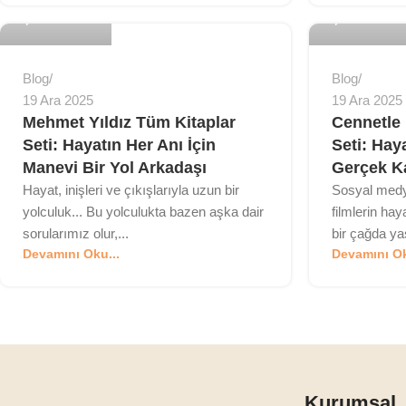
0
0
Blog
Blog
19 Ara 2025
19 Ara 2025
Mehmet Yıldız Tüm Kitaplar
Cennetle
Seti: Hayatın Her Anı İçin
Seti: Hay
Manevi Bir Yol Arkadaşı
Gerçek 
Hayat, inişleri ve çıkışlarıyla uzun bir
Sosyal medy
yolculuk... Bu yolculukta bazen aşka dair
filmlerin hay
sorularımız olur,...
bir çağda yaş
Devamını Oku...
Devamını Ok
Kurumsal