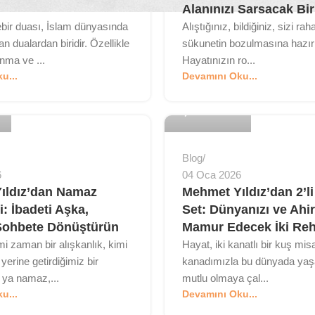
i
Alanınızı Sarsacak Bi
bir duası, İslam dünyasında
Alıştığınız, bildiğiniz, sizi raha
n dualardan biridir. Özellikle
sükunetin bozulmasına hazır
nma ve ...
Hayatınızın ro...
MyBedesten
u...
Devamını Oku...
0
Blog
6
04 Oca 2026
ıldız’dan Namaz
Mehmet Yıldız’dan 2’li
i: İbadeti Aşka,
Set: Dünyanızı ve Ahir
Sohbete Dönüştürün
Mamur Edecek İki Re
i zaman bir alışkanlık, kimi
Hayat, iki kanatlı bir kuş misal
yerine getirdiğimiz bir
kanadımızla bu dünyada yaşar
i ya namaz,...
mutlu olmaya çal...
u...
Devamını Oku...