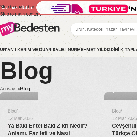
Skip to navigation
Hakkımızda
İletişim
Skip to main content
UR’AN-I KERİM VE DUA
RİSALE-İ NUR
MEHMET YILDIZ
DİNİ KİTAP
Blog
MyBedesten
MyBedesten
Anasayfa
/
Blog
0
0
Blog
Blog
12 Mar 2026
12 Mar 2026
Ya Baki Entel Baki Zikri Nedir?
Cevşenül
Anlamı, Fazileti ve Nasıl
Türkçe O