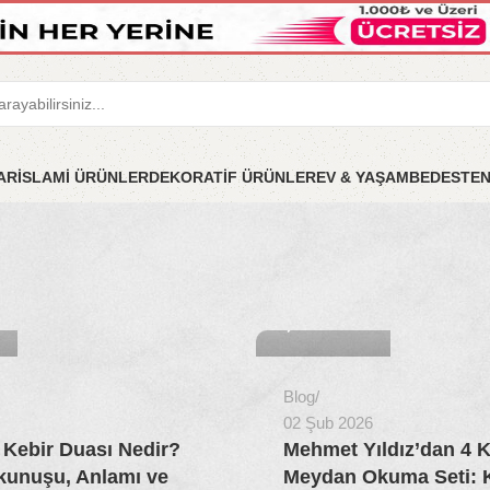
LAR
İSLAMİ ÜRÜNLER
DEKORATİF ÜRÜNLER
EV & YAŞAM
BEDESTE
MyBedesten
0
Blog
02 Şub 2026
 Kebir Duası Nedir?
Mehmet Yıldız’dan 4 K
kunuşu, Anlamı ve
Meydan Okuma Seti: 