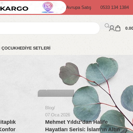
Avrupa Satış
0533 134 1384
0.0
N ÇOCUK
HEDİYE SETLERİ
MyBedesten
0
Blog
07 Oca 2026
itaplık
Mehmet Yıldız’dan Halife
Konfor
Hayatları Serisi: İslam’ın Altın