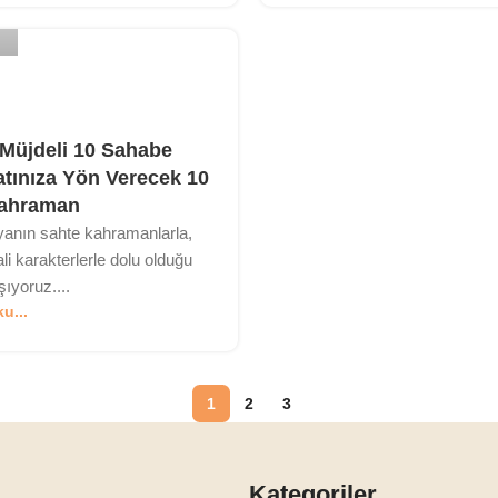
 Müjdeli 10 Sahabe
atınıza Yön Verecek 10
Kahraman
anın sahte kahramanlarla,
ali karakterlerle dolu olduğu
ıyoruz....
u...
1
2
3
Kategoriler