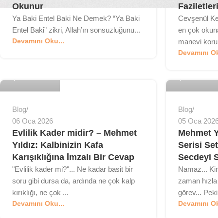
Okunur
Faziletler
Ya Baki Entel Baki Ne Demek? “Ya Baki
Cevşenül Ke
Entel Baki” zikri, Allah’ın sonsuzluğunu...
en çok okuna
Devamını Oku...
manevi koru
MyBedesten
MyBedesten
Devamını Ok
0
0
Blog
Blog
06 Oca 2026
05 Oca 202
Evlilik Kader midir? – Mehmet
Mehmet Y
Yıldız: Kalbinizin Kafa
Serisi Set
Karışıklığına İmzalı Bir Cevap
Secdeyi 
"Evlilik kader mi?"... Ne kadar basit bir
Namaz... Kim
soru gibi dursa da, ardında ne çok kalp
zaman hızla 
kırıklığı, ne çok ...
görev... Pek
MyBedesten
MyBedesten
Devamını Oku...
Devamını Ok