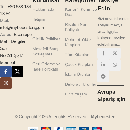
Kurumsal
Kategoriler
Tavsiye
Tel:
+90 533 134
Edin!
Hakkımızda
Kur-an'ı Kerim ve
13 84
Dua
Bizi sevdiklerinize
İletişim
Mail:
Risale-i Nur
sosyal medya
info@mybedesten.com
Blog
Külliyatı
aracılığıyla
Adres:
Esentepe
kolayca tavsiye
Gizlilik Politikası
Mehmet Yıldız
Mah. Dergiler
edebilirsiniz.
Kitapları
Sok.
Mesafeli Satış
Sözleşmesi
Tüm Kitaplar
No:2/1 Şişli/
İstanbul
Geri Ödeme ve
Çocuk Kitapları
İade Politikası
İslami Ürünler
Dekoratif Ürünler
Avrupa
Ev & Yaşam
Sipariş İçin
© Copyright 2026 All Rights Reserved. |
Mybedesten