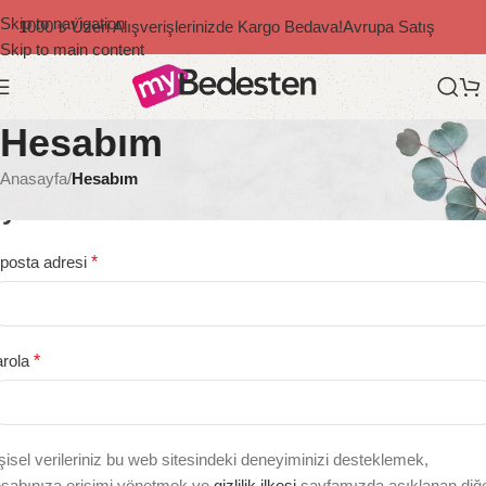
Skip to navigation
1000 ₺ Üzeri Alışverişlerinizde Kargo Bedava!
Avrupa Satış
Skip to main content
Hesabım
Anasayfa
/
Hesabım
ye Ol
posta adresi
*
arola
*
şisel verileriniz bu web sitesindeki deneyiminizi desteklemek,
sabınıza erişimi yönetmek ve
gizlilik ilkesi
sayfamızda açıklanan diğ