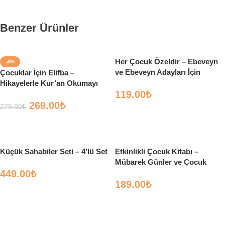
Benzer Ürünler
Her Çocuk Özeldir – Ebeveyn
-4%
ve Ebeveyn Adayları İçin
Çocuklar İçin Elifba –
Hikayelerle Kur’an Okumayı
119.00
₺
Öğreniyorum
269.00
₺
279.00
₺
Sepete Ekle
Sepete Ekle
Küçük Sahabiler Seti – 4’lü Set
Etkinlikli Çocuk Kitabı –
Mübarek Günler ve Çocuk
449.00
₺
189.00
₺
Sepete Ekle
Sepete Ekle