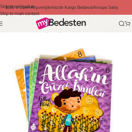
Skip to navigation
1000 ₺ Üzeri Alışverişlerinizde Kargo Bedava!
Avrupa Satış
Skip to main content
Ana Sayfa
/
Bedesten Çocuk
/
Çocuk Kitapları