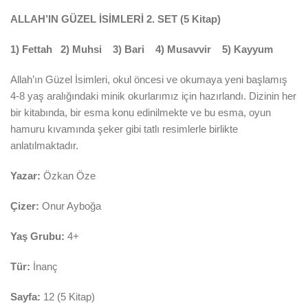
ALLAH’IN GÜZEL İSİMLERİ 2. SET (5 Kitap)
1) Fettah 2) Muhsi 3) Bari 4) Musavvir 5) Kayyum
Allah’ın Güzel İsimleri, okul öncesi ve okumaya yeni başlamış
4-8 yaş aralığındaki minik okurlarımız için hazırlandı. Dizinin her
bir kitabında, bir esma konu edinilmekte ve bu esma, oyun
hamuru kıvamında şeker gibi tatlı resimlerle birlikte
anlatılmaktadır.
Yazar:
Özkan Öze
Çizer:
Onur Ayboğa
Yaş Grubu:
4+
Tür:
İnanç
Sayfa:
12 (5 Kitap)