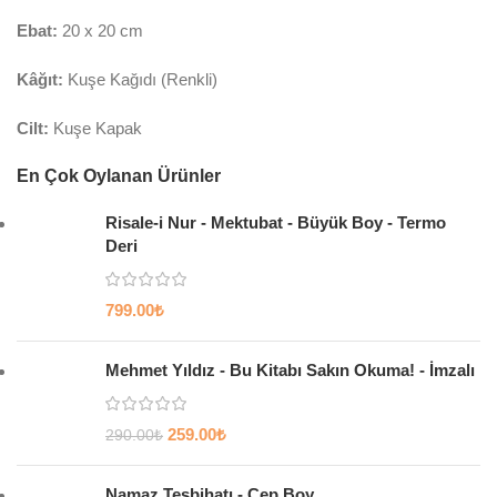
Ebat:
20 x 20 cm
Kâğıt:
Kuşe Kağıdı (Renkli)
Cilt:
Kuşe Kapak
En Çok Oylanan Ürünler
Risale-i Nur - Mektubat - Büyük Boy - Termo
Deri
799.00
₺
Mehmet Yıldız - Bu Kitabı Sakın Okuma! - İmzalı
259.00
₺
290.00
₺
Namaz Tesbihatı - Cep Boy