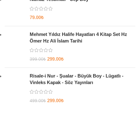
79.00
₺
Mehmet Yıldız Halife Hayatları 4 Kitap Set Hz
Ömer Hz Ali İslam Tarihi
299.00
₺
399.00
₺
Risale-i Nur - Şualar - Büyük Boy - Lügatlı -
Vinleks Kapak - Söz Yayınları
299.00
₺
499.00
₺