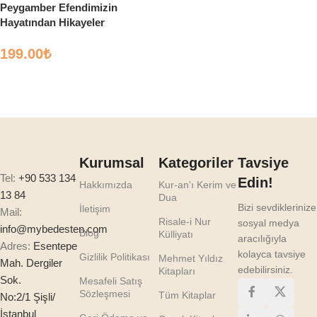
Peygamber Efendimizin
Hayatından Hikayeler
199.00
₺
Sepete Ekle
Kurumsal
Kategoriler
Tavsiye
Tel:
+90 533 134
Edin!
Hakkımızda
Kur-an'ı Kerim ve
13 84
Dua
Bizi sevdiklerinize
İletişim
Mail:
Risale-i Nur
sosyal medya
info@mybedesten.com
Blog
Külliyatı
aracılığıyla
Adres:
Esentepe
kolayca tavsiye
Gizlilik Politikası
Mehmet Yıldız
Mah. Dergiler
edebilirsiniz.
Kitapları
Sok.
Mesafeli Satış
Sözleşmesi
Tüm Kitaplar
No:2/1 Şişli/
İstanbul