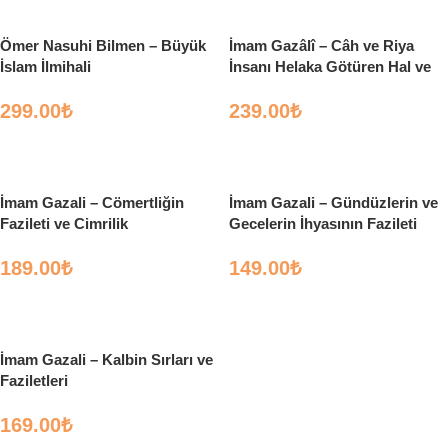
Ömer Nasuhi Bilmen – Büyük
İmam Gazâlî – Câh ve Riya
İslam İlmihali
İnsanı Helaka Götüren Hal ve
Davranışlar
299.00
₺
239.00
₺
Sepete Ekle
Sepete Ekle
İmam Gazali – Cömertliğin
İmam Gazali – Gündüzlerin ve
Fazileti ve Cimrilik
Gecelerin İhyasının Fazileti
Virdler Kitabı
189.00
₺
149.00
₺
Sepete Ekle
Sepete Ekle
İmam Gazali – Kalbin Sırları ve
Faziletleri
169.00
₺