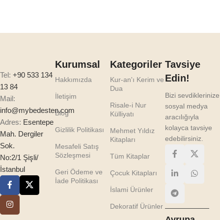
Sepete Ekle
Kurumsal
Kategoriler
Tavsiye
Tel:
+90 533 134
Edin!
Hakkımızda
Kur-an'ı Kerim ve
13 84
Dua
Bizi sevdiklerinize
İletişim
Mail:
Risale-i Nur
sosyal medya
info@mybedesten.com
Blog
Külliyatı
aracılığıyla
Adres:
Esentepe
kolayca tavsiye
Gizlilik Politikası
Mehmet Yıldız
Mah. Dergiler
edebilirsiniz.
Kitapları
Sok.
Mesafeli Satış
Sözleşmesi
Tüm Kitaplar
No:2/1 Şişli/
İstanbul
Geri Ödeme ve
Çocuk Kitapları
İade Politikası
İslami Ürünler
Dekoratif Ürünler
Avrupa