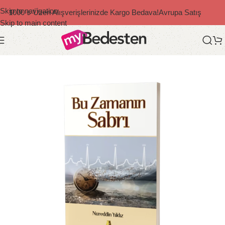
Skip to navigation
1000 ₺ Üzeri Alışverişlerinizde Kargo Bedava!
Avrupa Satış
Skip to main content
Ana Sayfa
/
Diğer Yazarlar