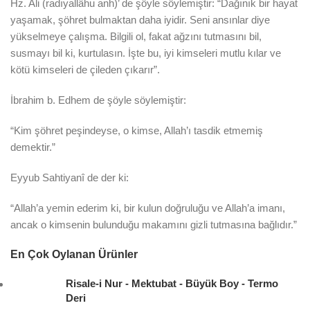
Hz. Ali (radıyallâhu anh)’ de şöyle söylemiştir: “Dağınık bir hayat
yaşamak, şöhret bulmaktan daha iyidir. Seni ansınlar diye
yükselmeye çalışma. Bilgili ol, fakat ağzını tutmasını bil,
susmayı bil ki, kurtulasın. İşte bu, iyi kimseleri mutlu kılar ve
kötü kimseleri de çileden çıkarır”.
İbrahim b. Edhem de şöyle söylemiştir:
“Kim şöhret peşindeyse, o kimse, Allah’ı tasdik etmemiş
demektir.”
Eyyub Sahtiyanî de der ki:
“Allah’a yemin ederim ki, bir kulun doğruluğu ve Allah’a imanı,
ancak o kimsenin bulunduğu makamını gizli tutmasına bağlıdır.”
En Çok Oylanan Ürünler
Risale-i Nur - Mektubat - Büyük Boy - Termo
Deri