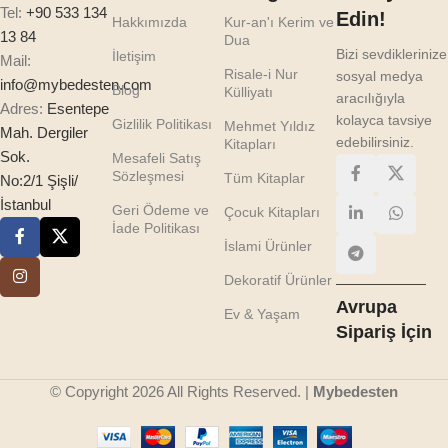
Tel:
+90 533 134
Edin!
Hakkımızda
Kur-an'ı Kerim ve
13 84
Dua
Bizi sevdiklerinize
İletişim
Mail:
Risale-i Nur
sosyal medya
info@mybedesten.com
Blog
Külliyatı
aracılığıyla
Adres:
Esentepe
kolayca tavsiye
Gizlilik Politikası
Mehmet Yıldız
Mah. Dergiler
edebilirsiniz.
Kitapları
Sok.
Mesafeli Satış
Sözleşmesi
Tüm Kitaplar
No:2/1 Şişli/
İstanbul
Geri Ödeme ve
Çocuk Kitapları
İade Politikası
İslami Ürünler
Dekoratif Ürünler
Avrupa
Ev & Yaşam
Sipariş İçin
© Copyright 2026 All Rights Reserved. |
Mybedesten