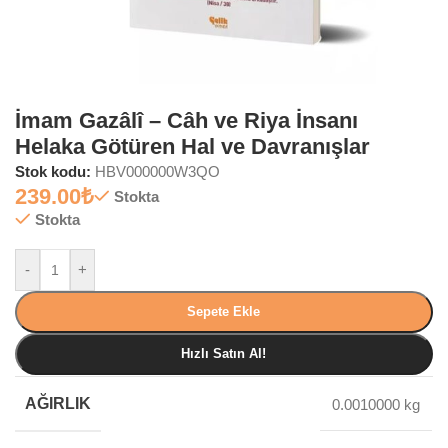
İmam Gazâlî – Câh ve Riya İnsanı
Helaka Götüren Hal ve Davranışlar
Stok kodu:
HBV000000W3QO
239.00
₺
Stokta
Stokta
-
+
Sepete Ekle
Hızlı Satın Al!
AĞIRLIK
0.0010000 kg