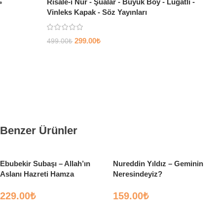
Risale-i Nur - Şualar - Büyük Boy - Lügatlı -
Vinleks Kapak - Söz Yayınları
299.00
₺
499.00
₺
Benzer Ürünler
Ebubekir Subaşı – Allah’ın
Nureddin Yıldız – Geminin
Aslanı Hazreti Hamza
Neresindeyiz?
229.00
₺
159.00
₺
Sepete Ekle
Sepete Ekle