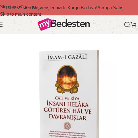
Skip to navigation
1000 ₺ Üzeri Alışverişlerinizde Kargo Bedava!
Avrupa Satış
Skip to main content
Ana Sayfa
/
Diğer Yazarlar