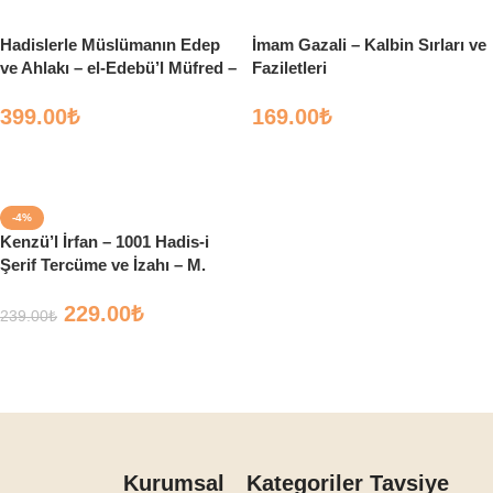
Hadislerle Müslümanın Edep
İmam Gazali – Kalbin Sırları ve
ve Ahlakı – el-Edebü’l Müfred –
Faziletleri
İmam Buhari
399.00
₺
169.00
₺
Sepete Ekle
Sepete Ekle
-4%
Kenzü’l İrfan – 1001 Hadis-i
Şerif Tercüme ve İzahı – M.
Es’ad Erbili – Çelik Yayınları
229.00
₺
239.00
₺
Sepete Ekle
Kurumsal
Kategoriler
Tavsiye