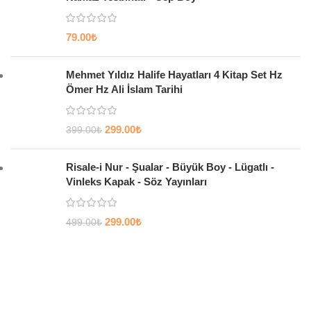
79.00
₺
Mehmet Yıldız Halife Hayatları 4 Kitap Set Hz
Ömer Hz Ali İslam Tarihi
299.00
₺
399.00
₺
Risale-i Nur - Şualar - Büyük Boy - Lügatlı -
Vinleks Kapak - Söz Yayınları
299.00
₺
499.00
₺