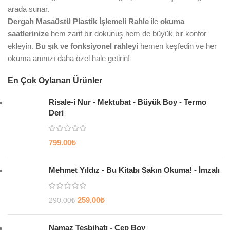
arada sunar.
Dergah Masaüstü Plastik İşlemeli Rahle
ile
okuma
saatlerinize
hem zarif bir dokunuş hem de büyük bir konfor
ekleyin.
Bu şık ve fonksiyonel rahleyi
hemen keşfedin ve her
okuma anınızı daha özel hale getirin!
En Çok Oylanan Ürünler
Risale-i Nur - Mektubat - Büyük Boy - Termo
Deri
799.00
₺
Mehmet Yıldız - Bu Kitabı Sakın Okuma! - İmzalı
259.00
₺
290.00
₺
Namaz Tesbihatı - Cep Boy