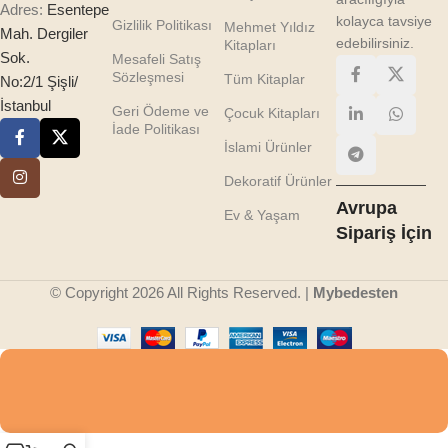
Adres:
Esentepe
kolayca tavsiye
Gizlilik Politikası
Mehmet Yıldız
Mah. Dergiler
edebilirsiniz.
Kitapları
Sok.
Mesafeli Satış
Sözleşmesi
Tüm Kitaplar
No:2/1 Şişli/
İstanbul
Geri Ödeme ve
Çocuk Kitapları
İade Politikası
İslami Ürünler
Dekoratif Ürünler
Avrupa
Ev & Yaşam
Sipariş İçin
© Copyright 2026 All Rights Reserved. |
Mybedesten