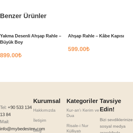
Benzer Ürünler
Yakma Desenli Ahşap Rahle –
Ahşap Rahle – Kâbe Kapısı
Büyük Boy
599.00
₺
899.00
₺
Seçenekler
Sepete Ekle
Kurumsal
Kategoriler
Tavsiye
Tel:
+90 533 134
Edin!
Hakkımızda
Kur-an'ı Kerim ve
13 84
Dua
Bizi sevdiklerinize
İletişim
Mail:
Risale-i Nur
sosyal medya
info@mybedesten.com
Blog
Külliyatı
aracılığıyla