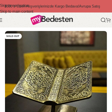
Skip to navigation
1000 ₺ Üzeri Alışverişlerinizde Kargo Bedava!
Avrupa Satış
Skip to main content
Ana Sayfa
/
İslami Ürünler
/
Rahle
SOLD OUT