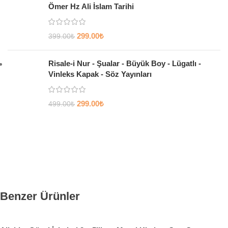
Ömer Hz Ali İslam Tarihi
299.00
₺
399.00
₺
Risale-i Nur - Şualar - Büyük Boy - Lügatlı -
Vinleks Kapak - Söz Yayınları
299.00
₺
499.00
₺
Benzer Ürünler