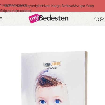
Skip to navigation
1000 ₺ Üzeri Alışverişlerinizde Kargo Bedava!
Avrupa Satış
Skip to main content
Ana Sayfa
/
Bedesten Çocuk
/
Çocuk Kitapları