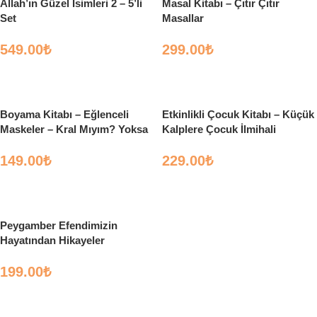
Allah’ın Güzel İsimleri 2 – 5’li
Masal Kitabı – Çıtır Çıtır
Set
Masallar
549.00
₺
299.00
₺
Sepete Ekle
Sepete Ekle
Boyama Kitabı – Eğlenceli
Etkinlikli Çocuk Kitabı – Küçük
Maskeler – Kral Mıyım? Yoksa
Kalplere Çocuk İlmihali
Korsan Mı?
149.00
₺
229.00
₺
Sepete Ekle
Sepete Ekle
Peygamber Efendimizin
Hayatından Hikayeler
199.00
₺
Sepete Ekle