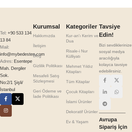
Kurumsal
Kategoriler
Tavsiye
Tel:
+90 533 134
Edin!
Hakkımızda
Kur-an'ı Kerim ve
13 84
Dua
Bizi sevdiklerinize
İletişim
Mail:
Risale-i Nur
sosyal medya
info@mybedesten.com
Blog
Külliyatı
aracılığıyla
Adres:
Esentepe
kolayca tavsiye
Gizlilik Politikası
Mehmet Yıldız
Mah. Dergiler
edebilirsiniz.
Kitapları
Sok.
Mesafeli Satış
Sözleşmesi
Tüm Kitaplar
No:2/1 Şişli/
İstanbul
Geri Ödeme ve
Çocuk Kitapları
İade Politikası
İslami Ürünler
Dekoratif Ürünler
Avrupa
Ev & Yaşam
Sipariş İçin