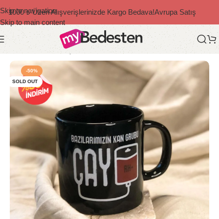
Skip to navigation
1000 ₺ Üzeri Alışverişlerinizde Kargo Bedava!
Avrupa Satış
Skip to main content
Ana Sayfa
/
Ev & Yaşam
/
Kupa Bardak
-50%
SOLD OUT