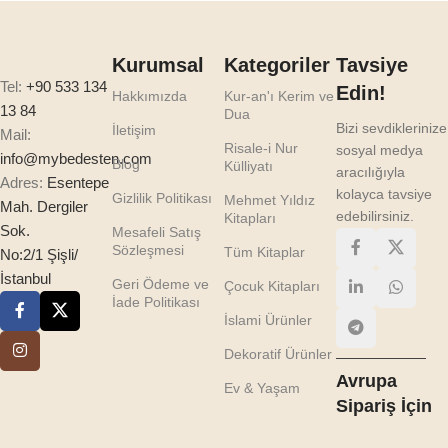
Kurumsal
Kategoriler
Tavsiye
Tel:
+90 533 134
Edin!
Hakkımızda
Kur-an'ı Kerim ve
13 84
Dua
Bizi sevdiklerinize
İletişim
Mail:
Risale-i Nur
sosyal medya
info@mybedesten.com
Blog
Külliyatı
aracılığıyla
Adres:
Esentepe
kolayca tavsiye
Gizlilik Politikası
Mehmet Yıldız
Mah. Dergiler
edebilirsiniz.
Kitapları
Sok.
Mesafeli Satış
Sözleşmesi
Tüm Kitaplar
No:2/1 Şişli/
İstanbul
Geri Ödeme ve
Çocuk Kitapları
İade Politikası
İslami Ürünler
Dekoratif Ürünler
Avrupa
Ev & Yaşam
Sipariş İçin