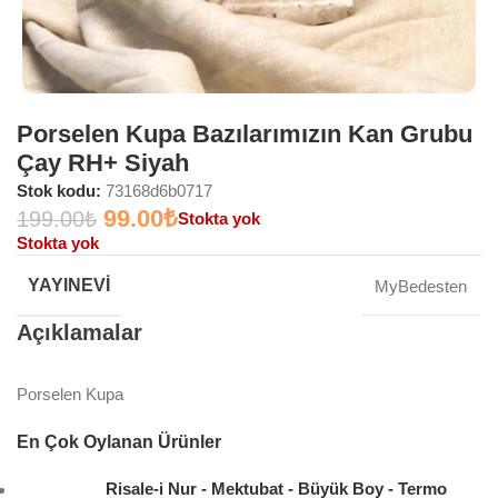
Porselen Kupa Bazılarımızın Kan Grubu
Çay RH+ Siyah
Stok kodu:
73168d6b0717
99.00
₺
199.00
₺
Stokta yok
Stokta yok
YAYINEVI
MyBedesten
Açıklamalar
Porselen Kupa
En Çok Oylanan Ürünler
Risale-i Nur - Mektubat - Büyük Boy - Termo