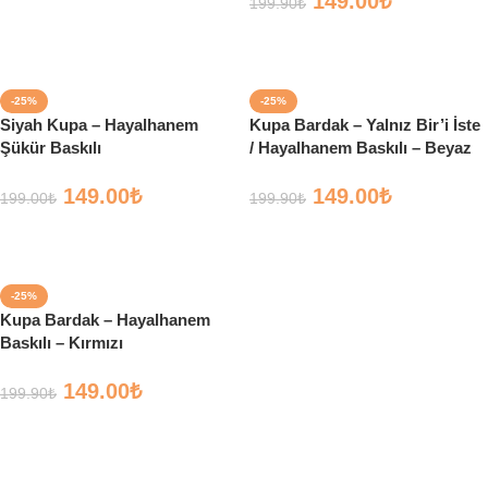
149.00
₺
199.90
₺
Sepete Ekle
Sepete Ekle
-25%
-25%
Siyah Kupa – Hayalhanem
Kupa Bardak – Yalnız Bir’i İste
Şükür Baskılı
/ Hayalhanem Baskılı – Beyaz
149.00
₺
149.00
₺
199.00
₺
199.90
₺
Sepete Ekle
Sepete Ekle
-25%
Kupa Bardak – Hayalhanem
Baskılı – Kırmızı
149.00
₺
199.90
₺
Sepete Ekle