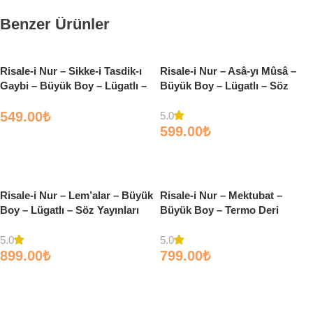
Benzer Ürünler
Risale-i Nur – Sikke-i Tasdik-ı
Risale-i Nur – Asâ-yı Mûsâ –
Gaybi – Büyük Boy – Lügatlı –
Büyük Boy – Lügatlı – Söz
Söz Yayınları
Yayınları
549.00
₺
5.0
599.00
₺
Sepete Ekle
Sepete Ekle
Risale-i Nur – Lem’alar – Büyük
Risale-i Nur – Mektubat –
Boy – Lügatlı – Söz Yayınları
Büyük Boy – Termo Deri
5.0
5.0
899.00
₺
799.00
₺
Sepete Ekle
Sepete Ekle