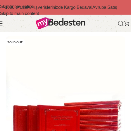
Skip to navigation
1000 ₺ Üzeri Alışverişlerinizde Kargo Bedava!
Avrupa Satış
Skip to main content
Ana Sayfa
/
Risale-i Nur
/
Büyük Boy
SOLD OUT