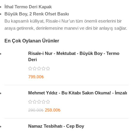
İthal Termo Deri Kapak
Büyük Boy, 2 Renk Ofset Baskı
Bu kapsamlı külliyat, Risale-i Nur’un tüm önemli eserlerini bir
araya getirerek, derinlemesine manevi ve dini bir anlayış sağlar.
En Çok Oylanan Ürünler
Risale-i Nur - Mektubat - Büyük Boy - Termo
Deri
799.00
₺
Mehmet Yıldız - Bu Kitabı Sakın Okuma! - İmzalı
259.00
₺
290.00
₺
Namaz Tesbihatı - Cep Boy