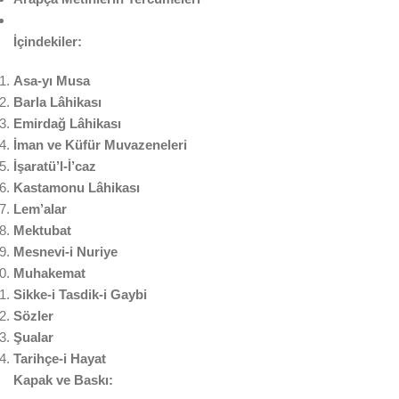
İçindekiler:
Asa-yı Musa
Barla Lâhikası
Emirdağ Lâhikası
İman ve Küfür Muvazeneleri
İşaratü’l-İ’caz
Kastamonu Lâhikası
Lem’alar
Mektubat
Mesnevi-i Nuriye
Muhakemat
Sikke-i Tasdik-i Gaybi
Sözler
Şualar
Tarihçe-i Hayat
Kapak ve Baskı: