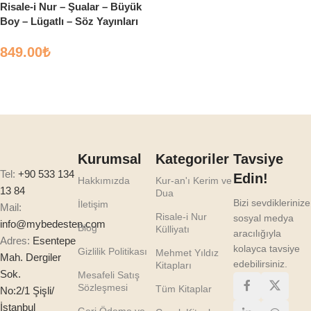
Risale-i Nur – Şualar – Büyük
Boy – Lügatlı – Söz Yayınları
849.00
₺
Sepete Ekle
Kurumsal
Kategoriler
Tavsiye
Tel:
+90 533 134
Edin!
Hakkımızda
Kur-an'ı Kerim ve
13 84
Dua
Bizi sevdiklerinize
İletişim
Mail:
Risale-i Nur
sosyal medya
info@mybedesten.com
Blog
Külliyatı
aracılığıyla
Adres:
Esentepe
kolayca tavsiye
Gizlilik Politikası
Mehmet Yıldız
Mah. Dergiler
edebilirsiniz.
Kitapları
Sok.
Mesafeli Satış
Sözleşmesi
Tüm Kitaplar
No:2/1 Şişli/
İstanbul
Geri Ödeme ve