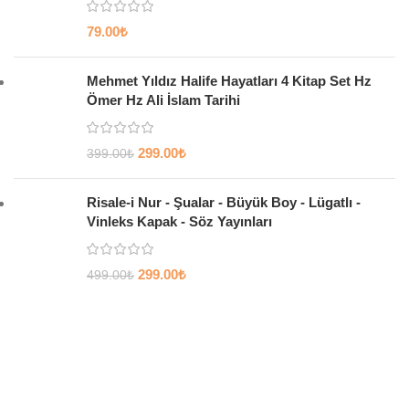
79.00
₺
Mehmet Yıldız Halife Hayatları 4 Kitap Set Hz
Ömer Hz Ali İslam Tarihi
299.00
₺
399.00
₺
Risale-i Nur - Şualar - Büyük Boy - Lügatlı -
Vinleks Kapak - Söz Yayınları
299.00
₺
499.00
₺