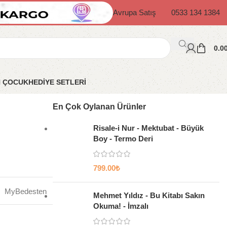
Avrupa Satış
0533 134 1384
0.0
N ÇOCUK
HEDİYE SETLERİ
En Çok Oylanan Ürünler
Risale-i Nur - Mektubat - Büyük
Boy - Termo Deri
799.00
₺
MyBedesten
Mehmet Yıldız - Bu Kitabı Sakın
Okuma! - İmzalı