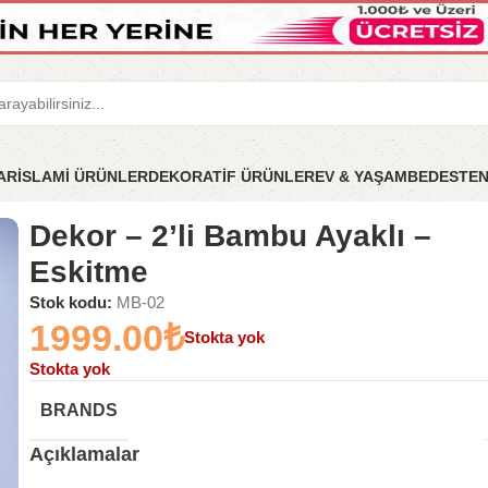
LAR
İSLAMİ ÜRÜNLER
DEKORATİF ÜRÜNLER
EV & YAŞAM
BEDESTE
– Eskitme
Dekor – 2’li Bambu Ayaklı –
Eskitme
Stok kodu:
MB-02
1999.00
₺
Stokta yok
Stokta yok
BRANDS
Açıklamalar