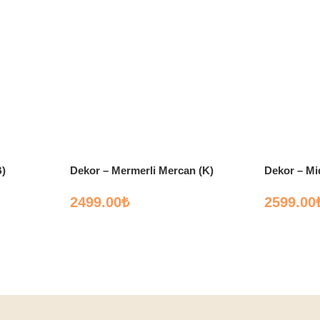
B)
Dekor – Mermerli Mercan (K)
Dekor – M
2499.00
₺
2599.00