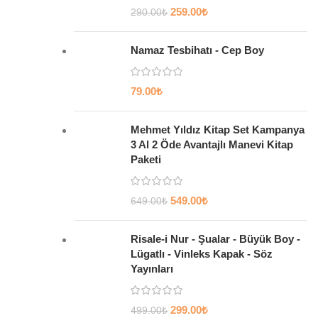
259.00
₺
290.00
₺
Namaz Tesbihatı - Cep Boy
79.00
₺
Mehmet Yıldız Kitap Set Kampanya
3 Al 2 Öde Avantajlı Manevi Kitap
Paketi
549.00
₺
649.00
₺
Risale-i Nur - Şualar - Büyük Boy -
Lügatlı - Vinleks Kapak - Söz
Yayınları
299.00
₺
499.00
₺