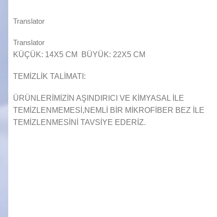
Translator
Translator
KÜÇÜK: 14X5 CM BÜYÜK: 22X5 CM
TEMİZLİK TALİMATI:
ÜRÜNLERİMİZİN AŞINDIRICI VE KİMYASAL İLE
TEMİZLENMEMESİ,NEMLİ BİR MİKROFİBER BEZ İLE
TEMİZLENMESİNİ TAVSİYE EDERİZ.