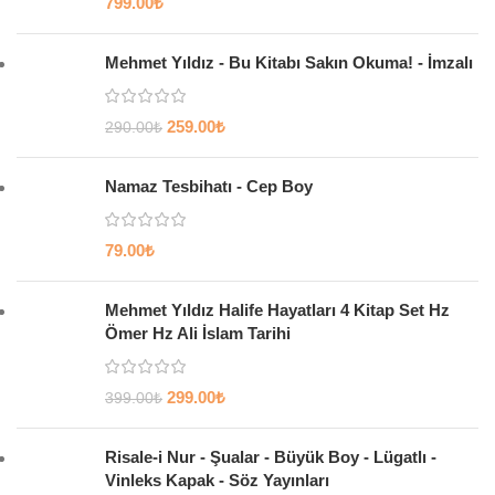
799.00
₺
Mehmet Yıldız - Bu Kitabı Sakın Okuma! - İmzalı
259.00
₺
290.00
₺
Namaz Tesbihatı - Cep Boy
79.00
₺
Mehmet Yıldız Halife Hayatları 4 Kitap Set Hz
Ömer Hz Ali İslam Tarihi
299.00
₺
399.00
₺
Risale-i Nur - Şualar - Büyük Boy - Lügatlı -
Vinleks Kapak - Söz Yayınları