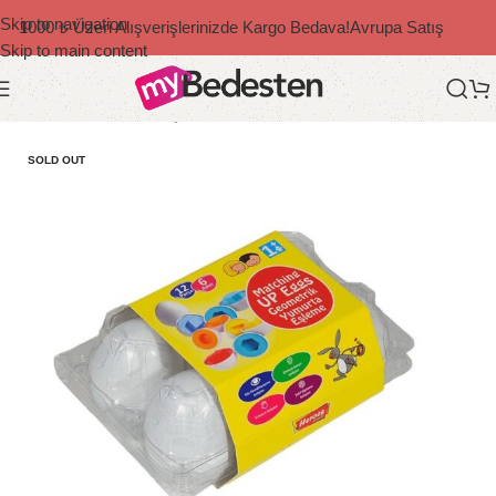
Skip to navigation
1000 ₺ Üzeri Alışverişlerinizde Kargo Bedava!
Avrupa Satış
Skip to main content
Ana Sayfa
/
Bedesten Çocuk
/
Eğitici Oyuncak
SOLD OUT