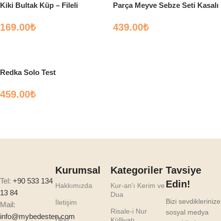
Kiki Bultak Küp – Fileli
Parça Meyve Sebze Seti Kasalı
169.00
₺
439.00
₺
Sepete Ekle
Sepete Ekle
Redka Solo Test
459.00
₺
Sepete Ekle
Kurumsal
Kategoriler
Tavsiye
Tel:
+90 533 134
Edin!
Hakkımızda
Kur-an'ı Kerim ve
13 84
Dua
Bizi sevdiklerinize
İletişim
Mail:
Risale-i Nur
sosyal medya
info@mybedesten.com
Blog
Külliyatı