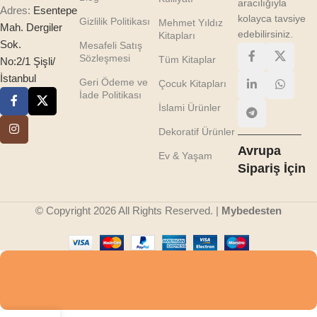
aracılığıyla
Adres:
Esentepe
kolayca tavsiye
Gizlilik Politikası
Mehmet Yıldız
Mah. Dergiler
edebilirsiniz.
Kitapları
Sok.
Mesafeli Satış
Sözleşmesi
Tüm Kitaplar
No:2/1 Şişli/
İstanbul
Geri Ödeme ve
Çocuk Kitapları
İade Politikası
İslami Ürünler
Dekoratif Ürünler
Avrupa
Ev & Yaşam
Sipariş İçin
© Copyright 2026 All Rights Reserved. |
Mybedesten