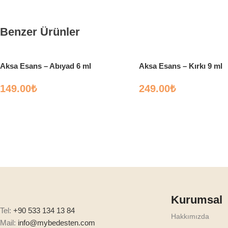
Benzer Ürünler
Aksa Esans – Abıyad 6 ml
Aksa Esans – Kırkı 9 ml
149.00
₺
249.00
₺
Kurumsal
Tel:
+90 533 134 13 84
Hakkımızda
Mail:
info@mybedesten.com