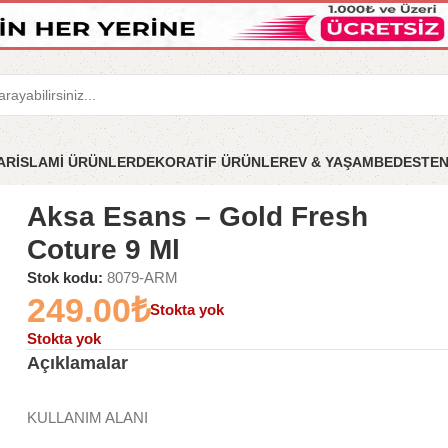
LAR
İSLAMİ ÜRÜNLER
DEKORATİF ÜRÜNLER
EV & YAŞAM
BEDESTE
sh Coture 9 Ml
Aksa Esans – Gold Fresh
Coture 9 Ml
Stok kodu:
8079-ARM
249.00
₺
Stokta yok
Stokta yok
Açıklamalar
KULLANIM ALANI