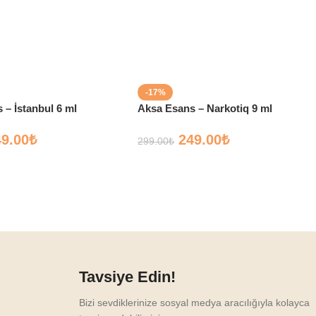
-17%
 – İstanbul 6 ml
Aksa Esans – Narkotiq 9 ml
49.00
₺
249.00
₺
299.00
₺
Tavsiye Edin!
Bizi sevdiklerinize sosyal medya aracılığıyla kolayca