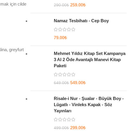
mak için cilde
259.00
₺
290.00
₺
Namaz Tesbihatı - Cep Boy
79.00
₺
ina, greyfurt
Mehmet Yıldız Kitap Set Kampanya
3 Al 2 Öde Avantajlı Manevi Kitap
Paketi
549.00
₺
649.00
₺
Risale-i Nur - Şualar - Büyük Boy -
Lügatlı - Vinleks Kapak - Söz
Yayınları
299.00
₺
499.00
₺