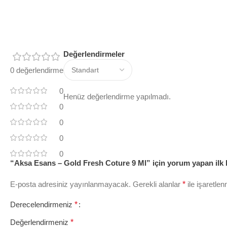
Değerlendirmeler
0 değerlendirme
0
Henüz değerlendirme yapılmadı.
0
0
0
0
“Aksa Esans – Gold Fresh Coture 9 Ml” için yorum yapan ilk k
E-posta adresiniz yayınlanmayacak.
Gerekli alanlar
*
ile işaretlen
Derecelendirmeniz
*
Değerlendirmeniz
*