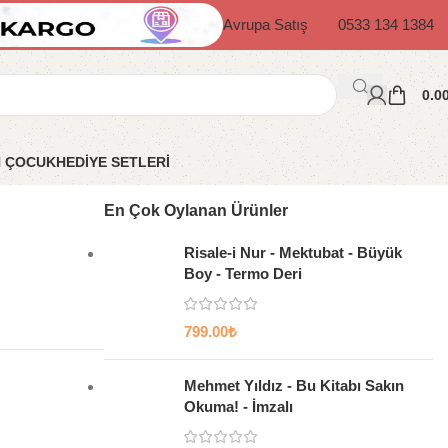
Avrupa Satış
0533 134 1384
0.0
N ÇOCUK
HEDİYE SETLERİ
En Çok Oylanan Ürünler
Risale-i Nur - Mektubat - Büyük
Boy - Termo Deri
799.00
₺
Mehmet Yıldız - Bu Kitabı Sakın
Okuma! - İmzalı