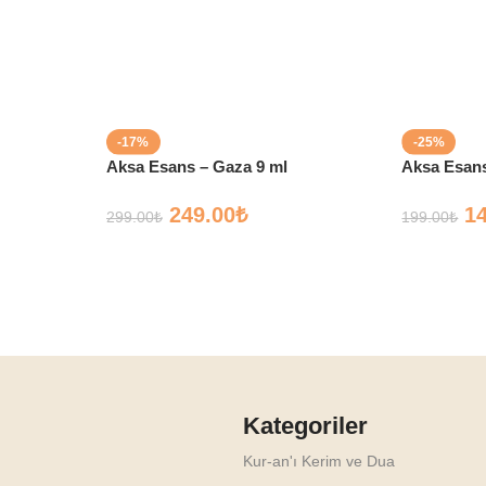
-17%
-25%
Aksa Esans – Gaza 9 ml
Aksa Esans
249.00
₺
1
299.00
₺
199.00
₺
Kategoriler
Kur-an'ı Kerim ve Dua