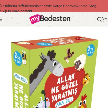
Skip to navigation
1000 ₺ Üzeri Alışverişlerinizde Kargo Bedava!
Avrupa Satış
Skip to main content
Ana Sayfa
/
Bedesten Çocuk
/
Çocuk Kitapları