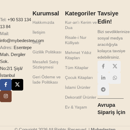
Kurumsal
Kategoriler
Tavsiye
Tel:
+90 533 134
Edin!
Hakkımızda
Kur-an'ı Kerim ve
13 84
Dua
Bizi sevdiklerinize
İletişim
Mail:
Risale-i Nur
sosyal medya
info@mybedesten.com
Blog
Külliyatı
aracılığıyla
Adres:
Esentepe
kolayca tavsiye
Gizlilik Politikası
Mehmet Yıldız
Mah. Dergiler
edebilirsiniz.
Kitapları
Sok.
Mesafeli Satış
Sözleşmesi
Tüm Kitaplar
No:2/1 Şişli/
İstanbul
Geri Ödeme ve
Çocuk Kitapları
İade Politikası
İslami Ürünler
Dekoratif Ürünler
Avrupa
Ev & Yaşam
Sipariş İçin
© Copyright 2026 All Rights Reserved. |
Mybedesten