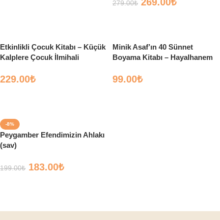
269.00
₺
279.00
₺
Sepete Ekle
Sepete Ekle
Etkinlikli Çocuk Kitabı – Küçük
Minik Asaf’ın 40 Sünnet
Kalplere Çocuk İlmihali
Boyama Kitabı – Hayalhanem
Çocuk
229.00
₺
99.00
₺
Sepete Ekle
Sepete Ekle
-8%
Peygamber Efendimizin Ahlakı
(sav)
183.00
₺
199.00
₺
Sepete Ekle