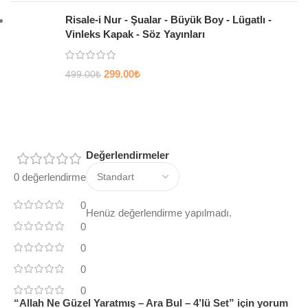
Risale-i Nur - Şualar - Büyük Boy - Lügatlı -
Vinleks Kapak - Söz Yayınları
299.00
₺
499.00
₺
Değerlendirmeler
0 değerlendirme
0
Henüz değerlendirme yapılmadı.
0
0
0
0
“Allah Ne Güzel Yaratmış – Ara Bul – 4’lü Set” için yorum