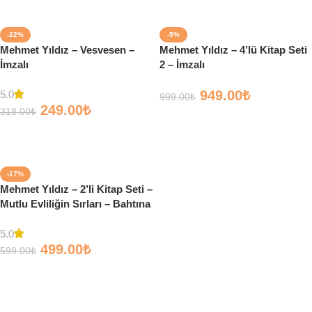
-22%
-5%
Mehmet Yıldız – Vesvesen –
Mehmet Yıldız – 4’lü Kitap Seti
İmzalı
2 – İmzalı
949.00
₺
5.0
999.00
₺
249.00
₺
318.00
₺
Sepete Ekle
Sepete Ekle
-17%
Mehmet Yıldız – 2’li Kitap Seti –
Mutlu Evliliğin Sırları – Bahtına
Düştüm Ya Rab – İmzalı
5.0
499.00
₺
599.00
₺
Sepete Ekle