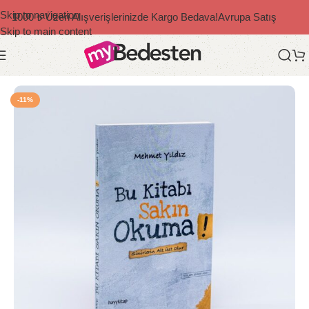
Skip to navigation
1000 ₺ Üzeri Alışverişlerinizde Kargo Bedava!
Avrupa Satış
Skip to main content
Ana Sayfa
/
Mehmet Yıldız Kitapları
-11%