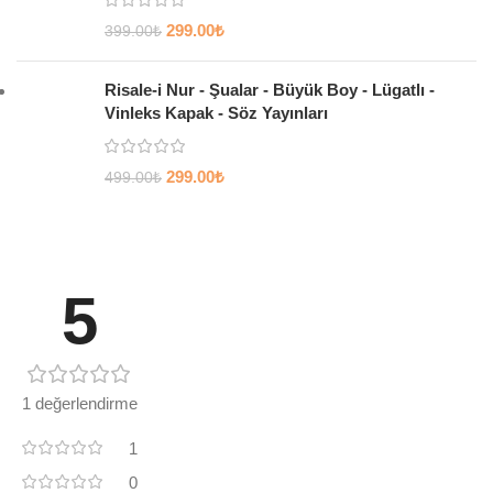
299.00
₺
399.00
₺
Risale-i Nur - Şualar - Büyük Boy - Lügatlı -
Vinleks Kapak - Söz Yayınları
299.00
₺
499.00
₺
5
1 değerlendirme
1
0