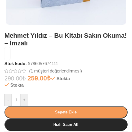
Mehmet Yıldız – Bu Kitabı Sakın Okuma!
– İmzalı
Stok kodu:
9786057674111
(
1
müşteri değerlendirmesi)
259.00
₺
290.00
₺
Stokta
Stokta
-
+
Sepete Ekle
Hızlı Satın Al!