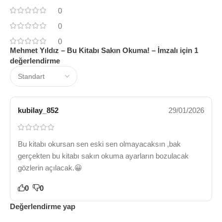
0
0
0
Mehmet Yıldız – Bu Kitabı Sakın Okuma! – İmzalı
için 1
değerlendirme
kubilay_852
29/01/2026
Bu kitabı okursan sen eski sen olmayacaksın ,bak
gerçekten bu kitabı sakın okuma ayarların bozulacak
gözlerin açılacak.😀
0
0
Değerlendirme yap