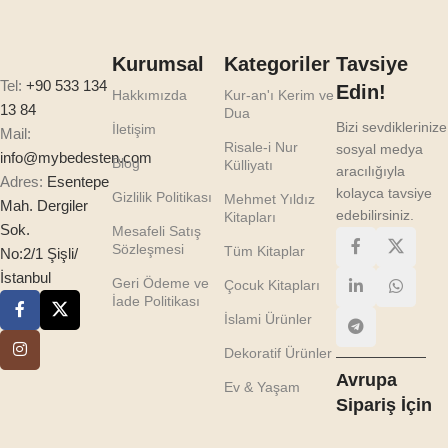
Kurumsal
Kategoriler
Tavsiye
Tel:
+90 533 134
Edin!
Hakkımızda
Kur-an'ı Kerim ve
13 84
Dua
Bizi sevdiklerinize
İletişim
Mail:
Risale-i Nur
sosyal medya
info@mybedesten.com
Blog
Külliyatı
aracılığıyla
Adres:
Esentepe
kolayca tavsiye
Gizlilik Politikası
Mehmet Yıldız
Mah. Dergiler
edebilirsiniz.
Kitapları
Sok.
Mesafeli Satış
Sözleşmesi
Tüm Kitaplar
No:2/1 Şişli/
İstanbul
Geri Ödeme ve
Çocuk Kitapları
İade Politikası
İslami Ürünler
Dekoratif Ürünler
Avrupa
Ev & Yaşam
Sipariş İçin