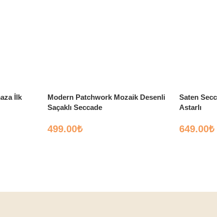
aza İlk
Modern Patchwork Mozaik Desenli
Saten Secc
Saçaklı Seccade
Astarlı
499.00
₺
649.00
₺