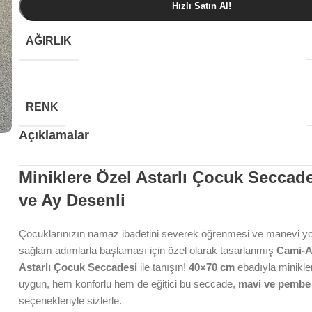
Hızlı Satın Al!
AĞIRLIK
RENK
Açıklamalar
Miniklere Özel Astarlı Çocuk Seccad
ve Ay Desenli
Çocuklarınızın namaz ibadetini severek öğrenmesi ve manevi yo
sağlam adımlarla başlaması için özel olarak tasarlanmış
Cami-A
Astarlı Çocuk Seccadesi
ile tanışın!
40×70 cm
ebadıyla minikle
uygun, hem konforlu hem de eğitici bu seccade,
mavi ve pembe
seçenekleriyle sizlerle.