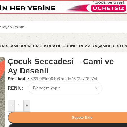
LAR
İSLAMİ ÜRÜNLER
DEKORATİF ÜRÜNLER
EV & YAŞAM
BEDESTE
i – Cami ve Ay Desenli
Çocuk Seccadesi – Cami ve
Ay Desenli
Stok kodu:
622ff0f8fd064067a23d4672877827af
RENK
-
+
Sepete Ekle