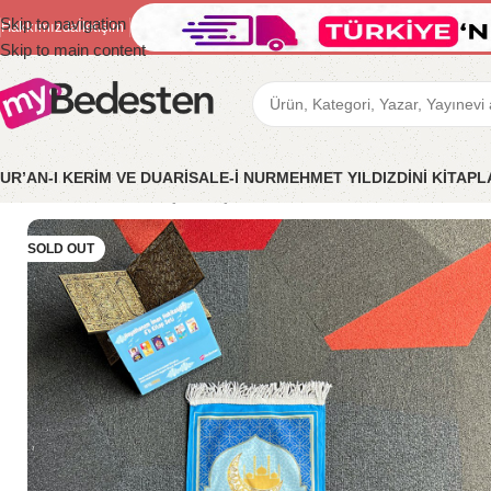
Skip to navigation
Hakkımızda
İletişim
Skip to main content
UR’AN-I KERİM VE DUA
RİSALE-İ NUR
MEHMET YILDIZ
DİNİ KİTAP
Ana Sayfa
/
Bedesten Çocuk
/
Çocuk İslami Ürünler
/
Çocuk Seccades
SOLD OUT