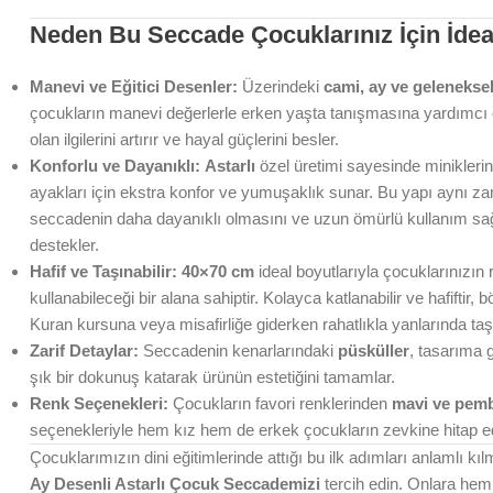
Neden Bu Seccade Çocuklarınız İçin İdea
Manevi ve Eğitici Desenler:
Üzerindeki
cami, ay ve geleneksel
çocukların manevi değerlerle erken yaşta tanışmasına yardımcı o
olan ilgilerini artırır ve hayal güçlerini besler.
Konforlu ve Dayanıklı:
Astarlı
özel üretimi sayesinde miniklerin 
ayakları için ekstra konfor ve yumuşaklık sunar. Bu yapı aynı 
seccadenin daha dayanıklı olmasını ve uzun ömürlü kullanım sa
destekler.
Hafif ve Taşınabilir:
40×70 cm
ideal boyutlarıyla çocuklarınızın
kullanabileceği bir alana sahiptir. Kolayca katlanabilir ve hafiftir,
Kuran kursuna veya misafirliğe giderken rahatlıkla yanlarında taşıy
Zarif Detaylar:
Seccadenin kenarlarındaki
püsküller
, tasarıma 
şık bir dokunuş katarak ürünün estetiğini tamamlar.
Renk Seçenekleri:
Çocukların favori renklerinden
mavi ve pem
seçenekleriyle hem kız hem de erkek çocukların zevkine hitap e
Çocuklarımızın dini eğitimlerinde attığı bu ilk adımları anlamlı kı
Ay Desenli Astarlı Çocuk Seccademizi
tercih edin. Onlara hem