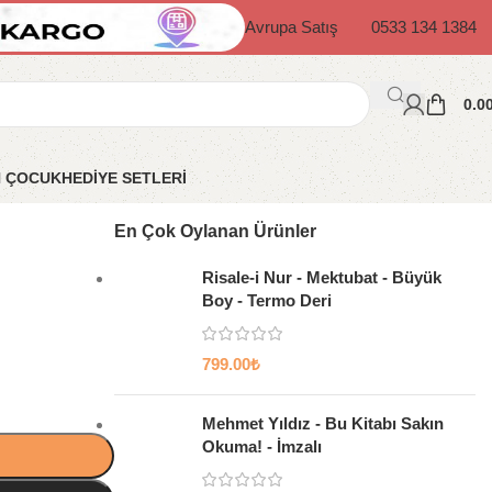
Avrupa Satış
0533 134 1384
0.0
N ÇOCUK
HEDİYE SETLERİ
En Çok Oylanan Ürünler
Risale-i Nur - Mektubat - Büyük
Boy - Termo Deri
799.00
₺
Mehmet Yıldız - Bu Kitabı Sakın
Okuma! - İmzalı