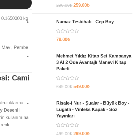
259.00
₺
290.00
₺
0.1650000 kg
Namaz Tesbihatı - Cep Boy
79.00
₺
Mavi
,
Pembe
Mehmet Yıldız Kitap Set Kampanya
3 Al 2 Öde Avantajlı Manevi Kitap
Paketi
esi: Cami
549.00
₺
649.00
₺
lculuklarına
Risale-i Nur - Şualar - Büyük Boy -
Lügatlı - Vinleks Kapak - Söz
y Desenli
Yayınları
rin kullanımına
renk
299.00
₺
499.00
₺