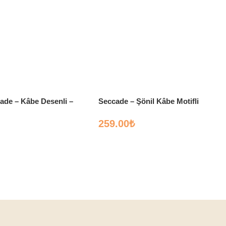
ade – Kâbe Desenli –
Seccade – Şönil Kâbe Motifli
259.00
₺