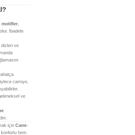
l?
 motifler
,
lur. İbadete
dizleri ve
zamanda
ğlamasını
 rahatça
 böylece camiye,
abilirler.
geleneksel ve
be
der.
lmak için
Cami-
 konforlu hem