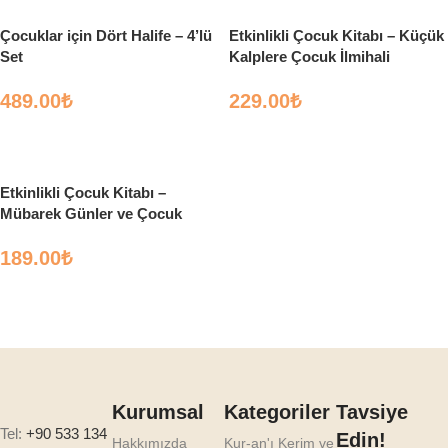
Çocuklar için Dört Halife – 4’lü
Etkinlikli Çocuk Kitabı – Küçük
Set
Kalplere Çocuk İlmihali
489.00
₺
229.00
₺
Sepete Ekle
Sepete Ekle
Etkinlikli Çocuk Kitabı –
Mübarek Günler ve Çocuk
189.00
₺
Sepete Ekle
Kurumsal
Kategoriler
Tavsiye
Tel:
+90 533 134
Edin!
Hakkımızda
Kur-an'ı Kerim ve