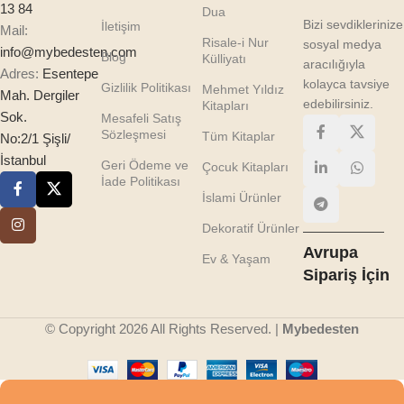
13 84
Dua
Bizi sevdiklerinize
İletişim
Mail:
Risale-i Nur
sosyal medya
info@mybedesten.com
Blog
Külliyatı
aracılığıyla
Adres:
Esentepe
kolayca tavsiye
Gizlilik Politikası
Mehmet Yıldız
Mah. Dergiler
edebilirsiniz.
Kitapları
Sok.
Mesafeli Satış
Sözleşmesi
Tüm Kitaplar
No:2/1 Şişli/
İstanbul
Geri Ödeme ve
Çocuk Kitapları
İade Politikası
İslami Ürünler
Dekoratif Ürünler
Avrupa
Ev & Yaşam
Sipariş İçin
© Copyright 2026 All Rights Reserved. |
Mybedesten