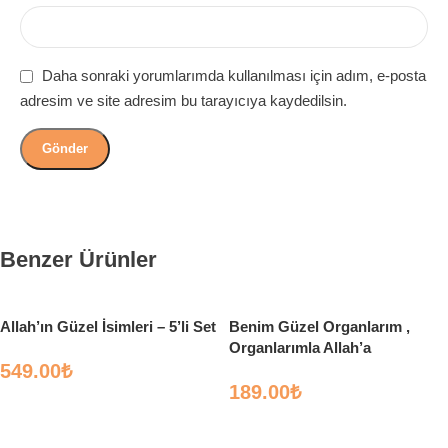
Daha sonraki yorumlarımda kullanılması için adım, e-posta
adresim ve site adresim bu tarayıcıya kaydedilsin.
Benzer Ürünler
Allah’ın Güzel İsimleri – 5’li Set
Benim Güzel Organlarım ,
Organlarımla Allah’a
549.00
₺
Şükrediyorum – Rabia Nazik
Yüksel – Nesil Çocuk
189.00
₺
Sepete Ekle
Sepete Ekle