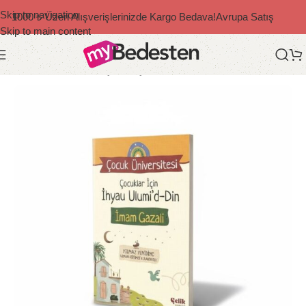
Skip to navigation
1000 ₺ Üzeri Alışverişlerinizde Kargo Bedava!
Avrupa Satış
Skip to main content
Ana Sayfa
/
Bedesten Çocuk
/
Çocuk Kitapları