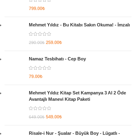
799.00
₺
Mehmet Yıldız - Bu Kitabı Sakın Okuma! - İmzalı
259.00
₺
290.00
₺
Namaz Tesbihatı - Cep Boy
79.00
₺
Mehmet Yıldız Kitap Set Kampanya 3 Al 2 Öde
Avantajlı Manevi Kitap Paketi
549.00
₺
649.00
₺
Risale-i Nur - Şualar - Büyük Boy - Lügatlı -