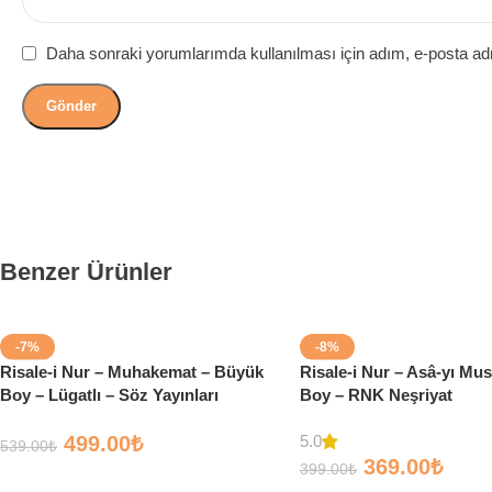
Daha sonraki yorumlarımda kullanılması için adım, e-posta adr
Benzer Ürünler
-7%
-8%
Risale-i Nur – Muhakemat – Büyük
Risale-i Nur – Asâ-yı Mus
Boy – Lügatlı – Söz Yayınları
Boy – RNK Neşriyat
499.00
₺
5.0
539.00
₺
369.00
₺
399.00
₺