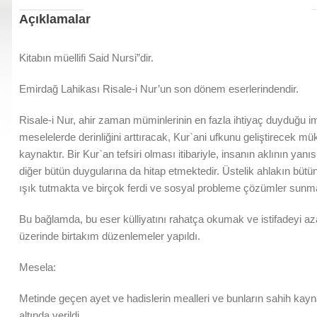
Açıklamalar
Kitabın müellifi Said Nursi”dir.
Emirdağ Lahikası Risale-i Nur’un son dönem eserlerindendir.
Risale-i Nur, ahir zaman müminlerinin en fazla ihtiyaç duyduğu i
meselelerde derinliğini arttıracak, Kur`ani ufkunu geliştirecek m
kaynaktır. Bir Kur`an tefsiri olması itibariyle, insanın aklının yanıs
diğer bütün duygularına da hitap etmektedir. Üstelik ahlakın bütü
ışık tutmakta ve birçok ferdi ve sosyal probleme çözümler sunma
Bu bağlamda, bu eser külliyatını rahatça okumak ve istifadeyi az
üzerinde birtakım düzenlemeler yapıldı.
Mesela:
Metinde geçen ayet ve hadislerin mealleri ve bunların sahih kayn
altında verildi.