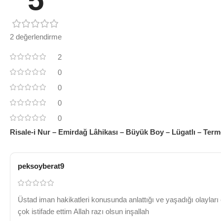
2 değerlendirme
2
0
0
0
0
Risale-i Nur – Emirdağ Lâhikası – Büyük Boy – Lügatlı – Term
peksoyberat9
Üstad iman hakikatleri konusunda anlattığı ve yaşadığı olayları 
çok istifade ettim Allah razı olsun inşallah