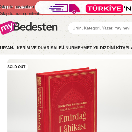
Skip to navigation
Hakkımızda
İletişim
Skip to main content
UR’AN-I KERİM VE DUA
RİSALE-İ NUR
MEHMET YILDIZ
DİNİ KİTAP
Ana Sayfa
/
Risale-i Nur
/
Büyük Boy
/
Risale-i Nur – Emirdağ Lâhik
SOLD OUT