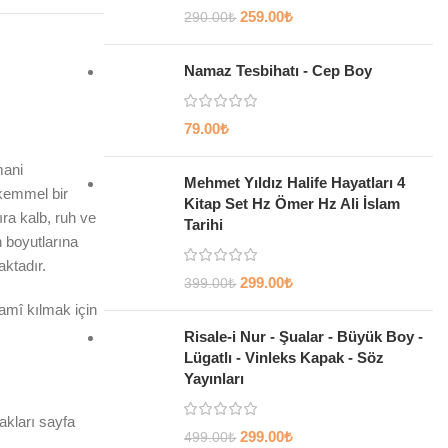
259.00
₺
290.00
₺
Namaz Tesbihatı - Cep Boy
79.00
₺
mani
Mehmet Yıldız Halife Hayatları 4
ükemmel bir
Kitap Set Hz Ömer Hz Ali İslam
ıra kalb, ruh ve
Tarihi
n boyutlarına
ktadır.
299.00
₺
399.00
₺
amî kılmak için
Risale-i Nur - Şualar - Büyük Boy -
Lügatlı - Vinleks Kapak - Söz
Yayınları
akları sayfa
299.00
₺
499.00
₺