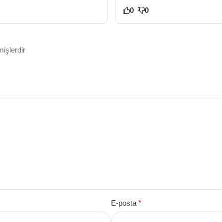
0
0
mişlerdir
E-posta
*