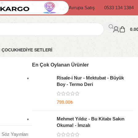
Avrupa Satış
0533 134 1384
0.0
N ÇOCUK
HEDİYE SETLERİ
En Çok Oylanan Ürünler
Risale-i Nur - Mektubat - Büyük
Boy - Termo Deri
799.00
₺
Mehmet Yıldız - Bu Kitabı Sakın
Okuma! - İmzalı
Söz Yayınları