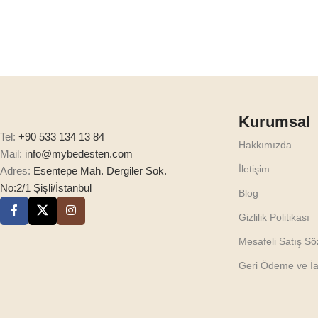
Kurumsal
Tel:
+90 533 134 13 84
Hakkımızda
Mail:
info@mybedesten.com
İletişim
Adres:
Esentepe Mah. Dergiler Sok.
No:2/1 Şişli/İstanbul
Blog
Gizlilik Politikası
Mesafeli Satış S
Geri Ödeme ve İad