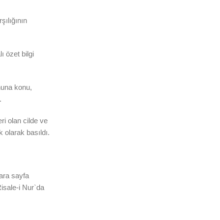
şılığının
 özet bilgi
onuna konu,
.
ri olan cilde ve
 olarak basıldı.
lara sayfa
Risale-i Nur`da