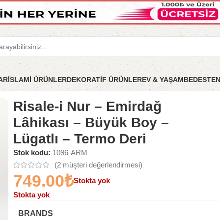
LAR
İSLAMİ ÜRÜNLER
DEKORATİF ÜRÜNLER
EV & YAŞAM
BEDESTE
ası – Büyük Boy – Lügatlı – Termo Deri
Risale-i Nur – Emirdağ
Lâhikası – Büyük Boy –
Lügatlı – Termo Deri
Stok kodu:
1096-ARM
(
2
müşteri değerlendirmesi)
749.00
₺
Stokta yok
Stokta yok
BRANDS