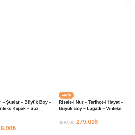
-44%
ur – Şualar – Büyük Boy –
Risale-i Nur – Tarihçe-i Hayat –
Vinleks Kapak – Söz
Büyük Boy – Lügatlı – Vinleks
Kapak – Söz Yayınları
279.00
₺
499.00
₺
99.00
₺