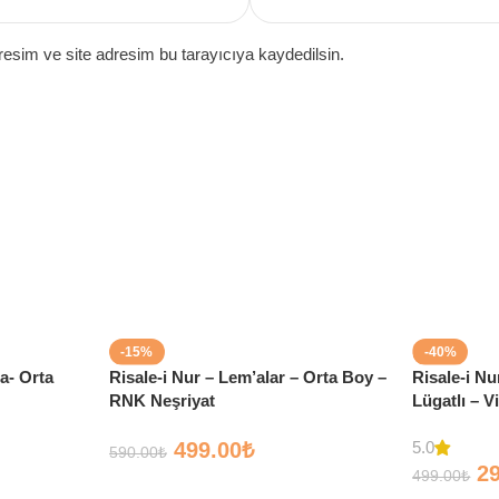
esim ve site adresim bu tarayıcıya kaydedilsin.
-15%
-40%
a- Orta
Risale-i Nur – Lem’alar – Orta Boy –
Risale-i N
RNK Neşriyat
Lügatlı – 
Yayınları
499.00
₺
5.0
590.00
₺
2
499.00
₺