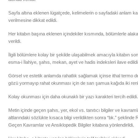
Sayfa altına eklenen lügatçede, kelimelerin o sayfadaki anlam kar
verilmesine dikkat edildi.
Her kitabın başına eklenen içindekiler kısmında, bölümlerle alakalı
verildi.
İlgili bölümlere kolay bir şekilde ulaşabilmek amacıyla kitabın s
esma-i İlahiye, şahıs, mekan, ayet ve hadis indeksleri ilave edildi
Görsel ve estetik anlamda rahatlık sağlamak içinse ithal termo de
gözü yormayıp rahat okunması için de sarı şamua kağıda iki renk
Kolay okunması için daha okunaklı bir yazı karakteri tercih edildi.
Metin içinde geçen şahıs, yer, ekol vs. tanıtıcı bilgiler ve kavram
altlarındaki sözlükte kısaca bilgi verildikten sonra “bk.” şeklinde 
Geçen Kavramlar ve Ansiklopedik Bilgiler kitabına yönlendirildi.