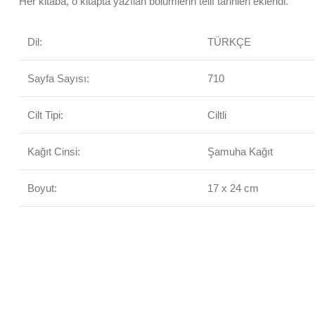
Her kitaba, o kitapta yazılan bölümlerin telif tarihleri eklendi.
Dil:
TÜRKÇE
Sayfa Sayısı:
710
Cilt Tipi:
Ciltli
Kağıt Cinsi:
Şamuha Kağıt
Boyut:
17 x 24 cm