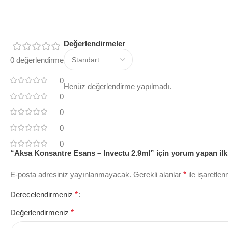
Değerlendirmeler
0 değerlendirme
0
Henüz değerlendirme yapılmadı.
0
0
0
0
“Aksa Konsantre Esans – Invectu 2.9ml” için yorum yapan ilk 
E-posta adresiniz yayınlanmayacak.
Gerekli alanlar
*
ile işaretlen
Derecelendirmeniz
*
Değerlendirmeniz
*