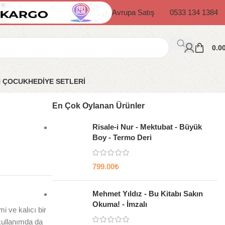
Avrupa Satış
0533 134 1384
0.0
N ÇOCUK
HEDİYE SETLERİ
En Çok Oylanan Ürünler
Risale-i Nur - Mektubat - Büyük
Boy - Termo Deri
799.00
₺
Mehmet Yıldız - Bu Kitabı Sakın
Okuma! - İmzalı
i ve kalıcı bir
 kullanımda da