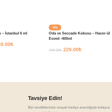
-8%
 – İstanbul 6 ml
Oda ve Seccade Kokusu – Hacer-ül
Esved -400ml
49.00
₺
229.00
₺
249.00
₺
Tavsiye Edin!
Bizi sevdiklerinize sosyal medya aracılığıyla kolayca