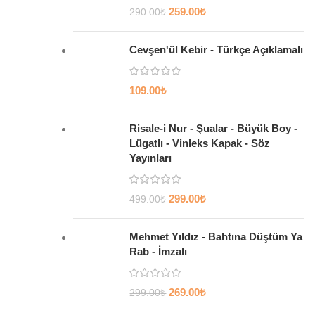
259.00
₺
290.00
₺
Cevşen'ül Kebir - Türkçe Açıklamalı
109.00
₺
Risale-i Nur - Şualar - Büyük Boy -
Lügatlı - Vinleks Kapak - Söz
Yayınları
299.00
₺
499.00
₺
Mehmet Yıldız - Bahtına Düştüm Ya
Rab - İmzalı
269.00
₺
299.00
₺