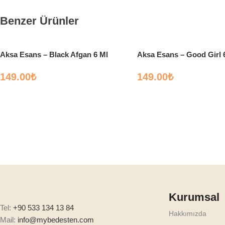
Benzer Ürünler
Aksa Esans – Black Afgan 6 Ml
Aksa Esans – Good Girl 
149.00
₺
149.00
₺
Kurumsal
Tel:
+90 533 134 13 84
Hakkımızda
Mail:
info@mybedesten.com