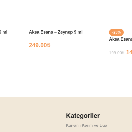
6 ml
Aksa Esans – Zeynep 9 ml
-25%
Aksa Esans
249.00
₺
1
199.00
₺
Kategoriler
Kur-an'ı Kerim ve Dua