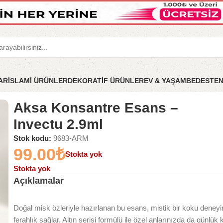
LAR
İSLAMİ ÜRÜNLER
DEKORATİF ÜRÜNLER
EV & YAŞAM
BEDESTE
– Invectu 2.9ml
Aksa Konsantre Esans –
Invectu 2.9ml
Stok kodu:
9683-ARM
99.00
₺
Stokta yok
Stokta yok
Açıklamalar
Doğal misk özleriyle hazırlanan bu esans, mistik bir koku deneyim
ferahlık sağlar. Altın serisi formülü ile özel anlarınızda da günlük