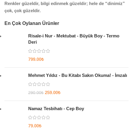
Renkler güzeldir, bilgi edinmek güzeldir; hele de “dinimiz”
çok, çok güzeldir.
En Çok Oylanan Ürünler
Risale-i Nur - Mektubat - Büyük Boy - Termo
Deri
799.00
₺
Mehmet Yıldız - Bu Kitabı Sakın Okuma! - İmzalı
259.00
₺
290.00
₺
Namaz Tesbihatı - Cep Boy
79.00
₺