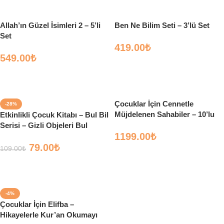
Allah’ın Güzel İsimleri 2 – 5’li
Ben Ne Bilim Seti – 3’lü Set
Set
419.00
₺
549.00
₺
Sepete Ekle
Sepete Ekle
Çocuklar İçin Cennetle
-28%
Müjdelenen Sahabiler – 10’lu
Etkinlikli Çocuk Kitabı – Bul Bil
Set
Serisi – Gizli Objeleri Bul
1199.00
₺
79.00
₺
109.00
₺
Sepete Ekle
Sepete Ekle
-4%
Çocuklar İçin Elifba –
Hikayelerle Kur’an Okumayı