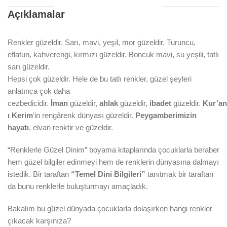
Açıklamalar
Renkler güzeldir. Sarı, mavi, yeşil, mor güzeldir. Turuncu,
eflatun, kahverengi, kırmızı güzeldir. Boncuk mavi, su yeşili, tatlı
sarı güzeldir.
Hepsi çok güzeldir. Hele de bu tatlı renkler, güzel şeyleri
anlatınca çok daha
cezbedicidir.
İman
güzeldir,
ahlak
güzeldir,
ibadet
güzeldir.
Kur’an
ı Kerim
’in rengârenk dünyası güzeldir.
Peygamberimizin
hayatı
, elvan renktir ve güzeldir.
“Renklerle Güzel Dinim” boyama kitaplarında çocuklarla beraber
hem güzel bilgiler edinmeyi hem de renklerin dünyasına dalmayı
istedik. Bir taraftan
“Temel Dini Bilgileri”
tanıtmak bir taraftan
da bunu renklerle buluşturmayı amaçladık.
Bakalım bu güzel dünyada çocuklarla dolaşırken hangi renkler
çıkacak karşınıza?