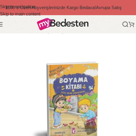
Skip to navigation
1000 ₺ Üzeri Alışverişlerinizde Kargo Bedava!
Avrupa Satış
Skip to main content
Ana Sayfa
/
Bedesten Çocuk
/
Çocuk Kitapları