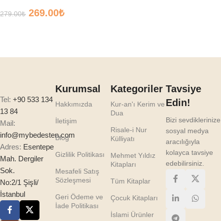
Öğreniyorum
269.00
₺
279.00
₺
Sepete Ekle
Kurumsal
Kategoriler
Tavsiye
Tel:
+90 533 134
Edin!
Hakkımızda
Kur-an'ı Kerim ve
13 84
Dua
Bizi sevdiklerinize
İletişim
Mail:
Risale-i Nur
sosyal medya
info@mybedesten.com
Blog
Külliyatı
aracılığıyla
Adres:
Esentepe
kolayca tavsiye
Gizlilik Politikası
Mehmet Yıldız
Mah. Dergiler
edebilirsiniz.
Kitapları
Sok.
Mesafeli Satış
Sözleşmesi
Tüm Kitaplar
No:2/1 Şişli/
İstanbul
Geri Ödeme ve
Çocuk Kitapları
İade Politikası
İslami Ürünler