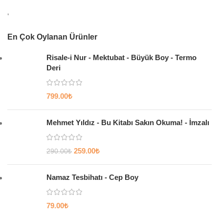
‘
En Çok Oylanan Ürünler
Risale-i Nur - Mektubat - Büyük Boy - Termo
Deri
799.00
₺
Mehmet Yıldız - Bu Kitabı Sakın Okuma! - İmzalı
259.00
₺
290.00
₺
Namaz Tesbihatı - Cep Boy
79.00
₺