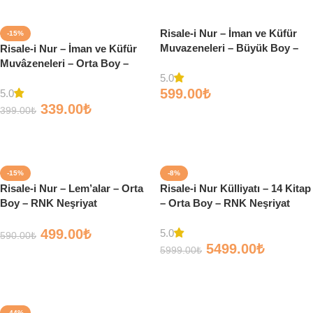
Risale-i Nur – İman ve Küfür
-15%
Muvazeneleri – Büyük Boy –
Risale-i Nur – İman ve Küfür
Lügatlı – Söz Yayınları
Muvâzeneleri – Orta Boy –
5.0
RNK Neşriyat
599.00
₺
5.0
339.00
₺
399.00
₺
Sepete Ekle
Sepete Ekle
-15%
-8%
Risale-i Nur – Lem’alar – Orta
Risale-i Nur Külliyatı – 14 Kitap
Boy – RNK Neşriyat
– Orta Boy – RNK Neşriyat
499.00
₺
5.0
590.00
₺
5499.00
₺
5999.00
₺
Sepete Ekle
Sepete Ekle
-44%