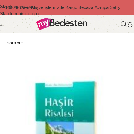
Skip to navigation
1000 ₺ Üzeri Alışverişlerinizde Kargo Bedava!
Avrupa Satış
Skip to main content
Ana Sayfa
/
Risale-i Nur
/
Karton Kapak Risaleler
SOLD OUT