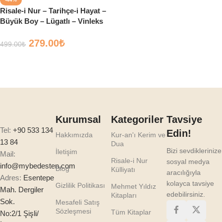
Risale-i Nur – Tarihçe-i Hayat –
Büyük Boy – Lügatlı – Vinleks
Kapak – Söz Yayınları
279.00
₺
499.00
₺
Sepete Ekle
Kurumsal
Kategoriler
Tavsiye
Tel:
+90 533 134
Edin!
Hakkımızda
Kur-an'ı Kerim ve
13 84
Dua
Bizi sevdiklerinize
İletişim
Mail:
Risale-i Nur
sosyal medya
info@mybedesten.com
Blog
Külliyatı
aracılığıyla
Adres:
Esentepe
kolayca tavsiye
Gizlilik Politikası
Mehmet Yıldız
Mah. Dergiler
edebilirsiniz.
Kitapları
Sok.
Mesafeli Satış
Sözleşmesi
Tüm Kitaplar
No:2/1 Şişli/