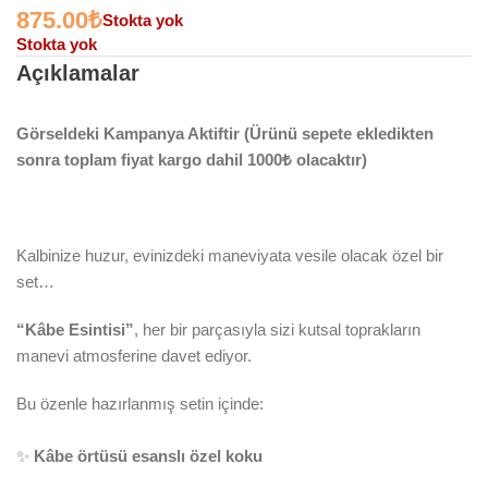
875.00
₺
Stokta yok
Stokta yok
Açıklamalar
Görseldeki Kampanya Aktiftir (Ürünü sepete ekledikten
sonra toplam fiyat kargo dahil 1000₺ olacaktır)
Kalbinize huzur, evinizdeki maneviyata vesile olacak özel bir
set…
“Kâbe Esintisi”
, her bir parçasıyla sizi kutsal toprakların
manevi atmosferine davet ediyor.
Bu özenle hazırlanmış setin içinde:
✨
Kâbe örtüsü esanslı özel koku