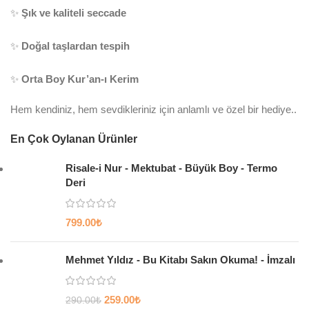
✨
Şık ve kaliteli seccade
✨
Doğal taşlardan tespih
✨
Orta Boy Kur’an-ı Kerim
Hem kendiniz, hem sevdikleriniz için anlamlı ve özel bir hediye..
En Çok Oylanan Ürünler
Risale-i Nur - Mektubat - Büyük Boy - Termo
Deri
799.00
₺
Mehmet Yıldız - Bu Kitabı Sakın Okuma! - İmzalı
259.00
₺
290.00
₺