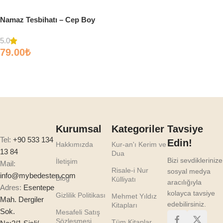
Namaz Tesbihatı – Cep Boy
5.0
79.00
₺
Sepete Ekle
Kurumsal
Kategoriler
Tavsiye
Tel:
+90 533 134
Edin!
Hakkımızda
Kur-an'ı Kerim ve
13 84
Dua
Bizi sevdiklerinize
İletişim
Mail:
Risale-i Nur
sosyal medya
info@mybedesten.com
Blog
Külliyatı
aracılığıyla
Adres:
Esentepe
kolayca tavsiye
Gizlilik Politikası
Mehmet Yıldız
Mah. Dergiler
edebilirsiniz.
Kitapları
Sok.
Mesafeli Satış
Sözleşmesi
Tüm Kitaplar