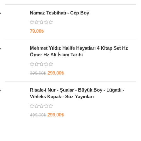
Namaz Tesbihatı - Cep Boy
79.00
₺
Mehmet Yıldız Halife Hayatları 4 Kitap Set Hz
Ömer Hz Ali İslam Tarihi
299.00
₺
399.00
₺
Risale-i Nur - Şualar - Büyük Boy - Lügatlı -
Vinleks Kapak - Söz Yayınları
299.00
₺
499.00
₺