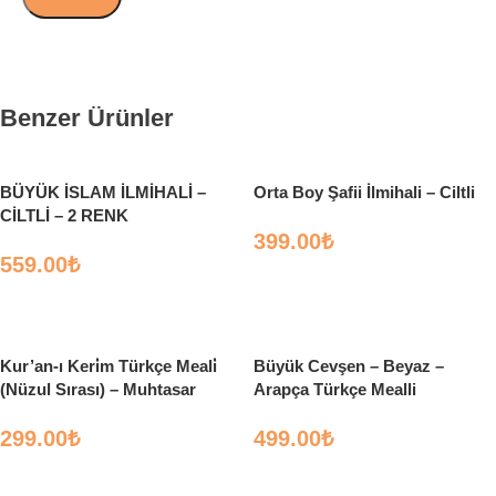
Benzer Ürünler
BÜYÜK İSLAM İLMİHALİ –
Orta Boy Şafii İlmihali – Ciltli
CİLTLİ – 2 RENK
399.00
₺
559.00
₺
Sepete Ekle
Seçenekler
Kur’an-ı Keri̇m Türkçe Meali̇
Büyük Cevşen – Beyaz –
(Nüzul Sırası) – Muhtasar
Arapça Türkçe Mealli
Tefsiri
299.00
₺
499.00
₺
Sepete Ekle
Sepete Ekle