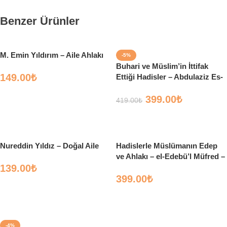
Benzer Ürünler
M. Emin Yıldırım – Aile Ahlakı
-5%
Buhari ve Müslim’in İttifak
149.00
₺
Ettiği Hadisler – Abdulaziz Es-
Seyrun – Çelik Yayınları
Sepete Ekle
399.00
₺
419.00
₺
Sepete Ekle
Nureddin Yıldız – Doğal Aile
Hadislerle Müslümanın Edep
ve Ahlakı – el-Edebü’l Müfred –
139.00
₺
İmam Buhari
399.00
₺
Sepete Ekle
Sepete Ekle
-4%