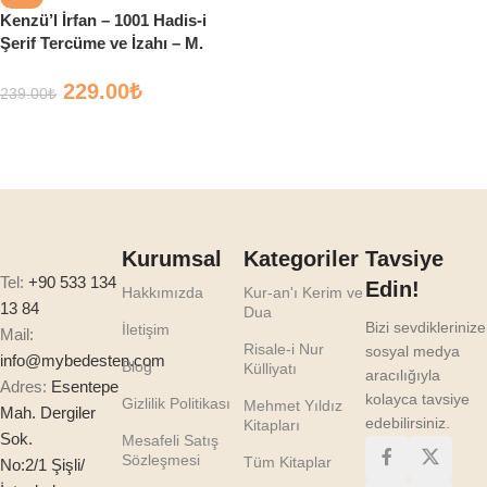
Kenzü’l İrfan – 1001 Hadis-i
Şerif Tercüme ve İzahı – M.
Es’ad Erbili – Çelik Yayınları
229.00
₺
239.00
₺
Sepete Ekle
Kurumsal
Kategoriler
Tavsiye
Tel:
+90 533 134
Edin!
Hakkımızda
Kur-an'ı Kerim ve
13 84
Dua
Bizi sevdiklerinize
İletişim
Mail:
Risale-i Nur
sosyal medya
info@mybedesten.com
Blog
Külliyatı
aracılığıyla
Adres:
Esentepe
kolayca tavsiye
Gizlilik Politikası
Mehmet Yıldız
Mah. Dergiler
edebilirsiniz.
Kitapları
Sok.
Mesafeli Satış
Sözleşmesi
Tüm Kitaplar
No:2/1 Şişli/