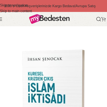
Skip to navigation
1000 ₺ Üzeri Alışverişlerinizde Kargo Bedava!
Avrupa Satış
Skip to main content
Ana Sayfa
/
Diğer Yazarlar