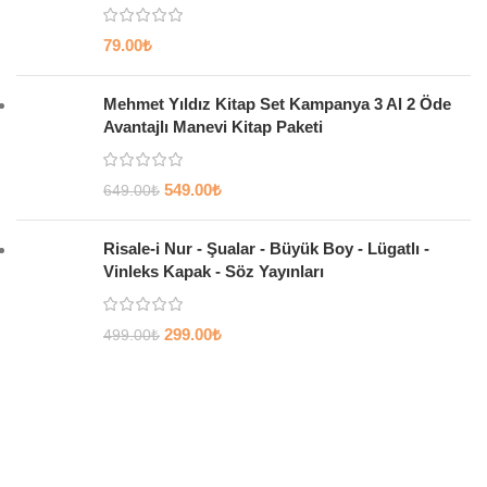
79.00
₺
Mehmet Yıldız Kitap Set Kampanya 3 Al 2 Öde
Avantajlı Manevi Kitap Paketi
549.00
₺
649.00
₺
Risale-i Nur - Şualar - Büyük Boy - Lügatlı -
Vinleks Kapak - Söz Yayınları
299.00
₺
499.00
₺