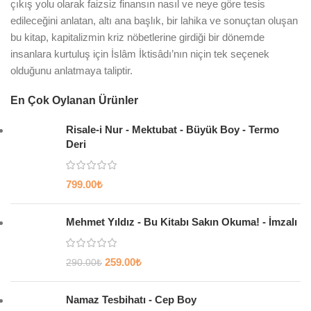
çıkış yolu olarak faizsiz finansın nasıl ve neye göre tesis
edileceğini anlatan, altı ana başlık, bir lahika ve sonuçtan oluşan
bu kitap, kapitalizmin kriz nöbetlerine girdiği bir dönemde
insanlara kurtuluş için İslâm İktisâdı’nın niçin tek seçenek
olduğunu anlatmaya taliptir.
En Çok Oylanan Ürünler
Risale-i Nur - Mektubat - Büyük Boy - Termo
Deri
799.00
₺
Mehmet Yıldız - Bu Kitabı Sakın Okuma! - İmzalı
259.00
₺
290.00
₺
Namaz Tesbihatı - Cep Boy