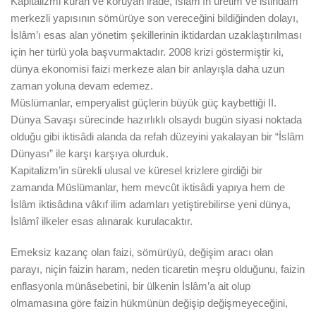
Kapitalizmi kuran ve koruyan irade, İslâm’ın üretim ve istihdam
merkezli yapısının sömürüye son vereceğini bildiğinden dolayı,
İslâm’ı esas alan yönetim şekillerinin iktidardan uzaklaştırılması
için her türlü yola başvurmaktadır. 2008 krizi göstermiştir ki,
dünya ekonomisi faizi merkeze alan bir anlayışla daha uzun
zaman yoluna devam edemez.
Müslümanlar, emperyalist güçlerin büyük güç kaybettiği II.
Dünya Savaşı sürecinde hazırlıklı olsaydı bugün siyasi noktada
olduğu gibi iktisâdi alanda da refah düzeyini yakalayan bir “İslâm
Dünyası” ile karşı karşıya olurduk.
Kapitalizm’in sürekli ulusal ve küresel krizlere girdiği bir
zamanda Müslümanlar, hem mevcût iktisâdi yapıya hem de
İslâm iktisâdına vâkıf ilim adamları yetiştirebilirse yeni dünya,
İslâmî ilkeler esas alınarak kurulacaktır.
Emeksiz kazanç olan faizi, sömürüyü, değişim aracı olan
parayı, niçin faizin haram, neden ticaretin meşru olduğunu, faizin
enflasyonla münâsebetini, bir ülkenin İslâm’a ait olup
olmamasına göre faizin hükmünün değişip değişmeyeceğini,