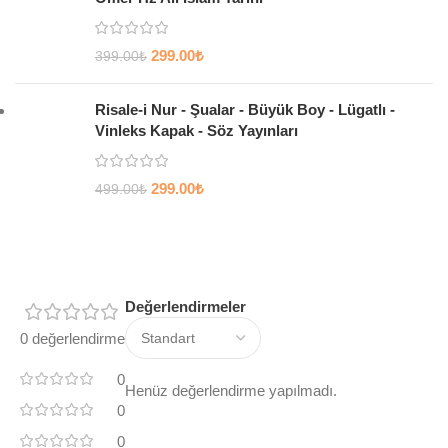
299.00
₺
399.00
₺
Risale-i Nur - Şualar - Büyük Boy - Lügatlı -
Vinleks Kapak - Söz Yayınları
299.00
₺
499.00
₺
Değerlendirmeler
0 değerlendirme
0
Henüz değerlendirme yapılmadı.
0
0