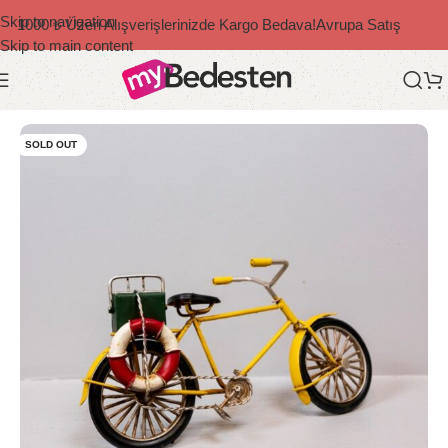
Skip to navigation
1000 ₺ Üzeri Alışverişlerinizde Kargo Bedava!
Avrupa Satış
Skip to main content
Ana Sayfa
/
Dekoratif Ürünler
/
Retro
SOLD OUT