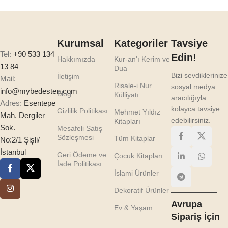
Kurumsal
Kategoriler
Tavsiye
Tel:
+90 533 134
Edin!
Hakkımızda
Kur-an'ı Kerim ve
13 84
Dua
Bizi sevdiklerinize
İletişim
Mail:
Risale-i Nur
sosyal medya
info@mybedesten.com
Blog
Külliyatı
aracılığıyla
Adres:
Esentepe
kolayca tavsiye
Gizlilik Politikası
Mehmet Yıldız
Mah. Dergiler
edebilirsiniz.
Kitapları
Sok.
Mesafeli Satış
Sözleşmesi
Tüm Kitaplar
No:2/1 Şişli/
İstanbul
Geri Ödeme ve
Çocuk Kitapları
İade Politikası
İslami Ürünler
Dekoratif Ürünler
Avrupa
Ev & Yaşam
Sipariş İçin