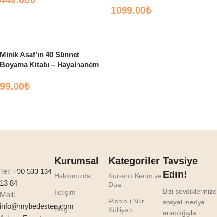
449.00
₺
1099.00
₺
Sepete Ekle
Sepete Ekle
Minik Asaf’ın 40 Sünnet
Boyama Kitabı – Hayalhanem
Çocuk
99.00
₺
Sepete Ekle
Kurumsal
Kategoriler
Tavsiye
Tel:
+90 533 134
Edin!
Hakkımızda
Kur-an'ı Kerim ve
13 84
Dua
Bizi sevdiklerinize
İletişim
Mail:
Risale-i Nur
sosyal medya
info@mybedesten.com
Blog
Külliyatı
aracılığıyla