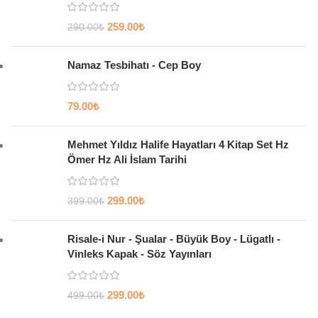
259.00
₺
290.00
₺
Namaz Tesbihatı - Cep Boy
79.00
₺
Mehmet Yıldız Halife Hayatları 4 Kitap Set Hz
Ömer Hz Ali İslam Tarihi
299.00
₺
399.00
₺
Risale-i Nur - Şualar - Büyük Boy - Lügatlı -
Vinleks Kapak - Söz Yayınları
299.00
₺
499.00
₺