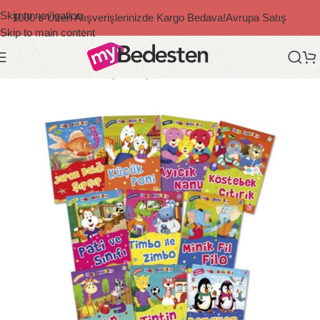
Skip to navigation
1000 ₺ Üzeri Alışverişlerinizde Kargo Bedava!
Avrupa Satış
Skip to main content
Ana Sayfa
/
Bedesten Çocuk
/
Çocuk Kitapları