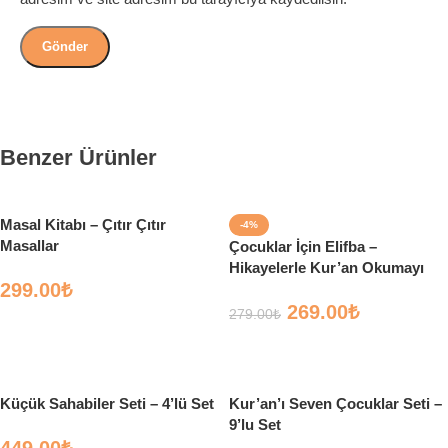
Benzer Ürünler
Masal Kitabı – Çıtır Çıtır
-4%
Masallar
Çocuklar İçin Elifba –
Hikayelerle Kur’an Okumayı
299.00
₺
Öğreniyorum
269.00
₺
279.00
₺
Sepete Ekle
Sepete Ekle
Küçük Sahabiler Seti – 4’lü Set
Kur’an’ı Seven Çocuklar Seti –
9’lu Set