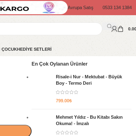
Avrupa Satış
0533 134 1384
0.0
N ÇOCUK
HEDİYE SETLERİ
En Çok Oylanan Ürünler
Risale-i Nur - Mektubat - Büyük
Boy - Termo Deri
799.00
₺
Mehmet Yıldız - Bu Kitabı Sakın
Okuma! - İmzalı