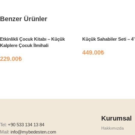
Benzer Ürünler
Etkinlikli Çocuk Kitabı – Küçük
Küçük Sahabiler Seti – 4’
Kalplere Çocuk İlmihali
449.00
₺
229.00
₺
Kurumsal
Tel:
+90 533 134 13 84
Hakkımızda
Mail:
info@mybedesten.com