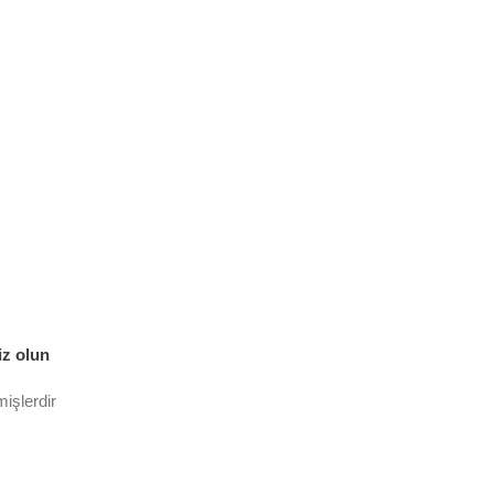
iz olun
mişlerdir