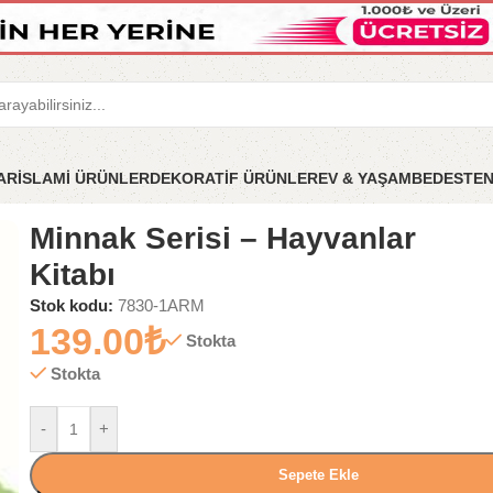
LAR
İSLAMİ ÜRÜNLER
DEKORATİF ÜRÜNLER
EV & YAŞAM
BEDESTE
anlar Kitabı
Minnak Serisi – Hayvanlar
Kitabı
Stok kodu:
7830-1ARM
139.00
₺
Stokta
Stokta
-
+
Sepete Ekle