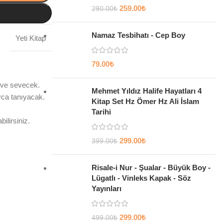
259.00
₺
290.00
₺
Namaz Tesbihatı - Cep Boy
Yeti Kitap
79.00
₺
k ve sevecek.
Mehmet Yıldız Halife Hayatları 4
yca tanıyacak.
Kitap Set Hz Ömer Hz Ali İslam
Tarihi
ilirsiniz.
299.00
₺
399.00
₺
Risale-i Nur - Şualar - Büyük Boy -
Lügatlı - Vinleks Kapak - Söz
Yayınları
299.00
₺
499.00
₺