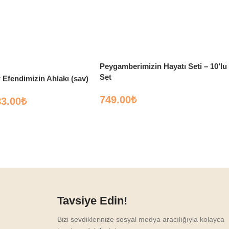
Peygamberimizin Hayatı Seti – 10’lu
Set
Efendimizin Ahlakı (sav)
749.00
₺
83.00
₺
Tavsiye Edin!
Bizi sevdiklerinize sosyal medya aracılığıyla kolayca