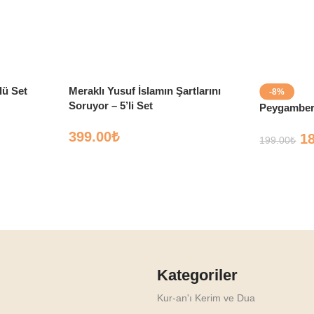
lü Set
Meraklı Yusuf İslamın Şartlarını
-8%
Soruyor – 5’li Set
Peygamber 
399.00
₺
1
199.00
₺
Kategoriler
Kur-an'ı Kerim ve Dua