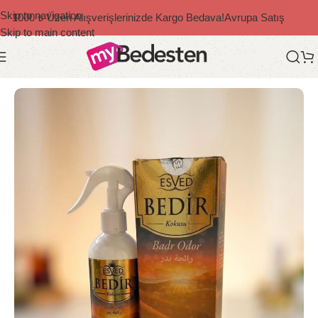
Skip to navigation
1000 ₺ Üzeri Alışverişlerinizde Kargo Bedava!
Avrupa Satış
Skip to main content
Ana Sayfa
/
İslami Ürünler
/
Koku ve Esans