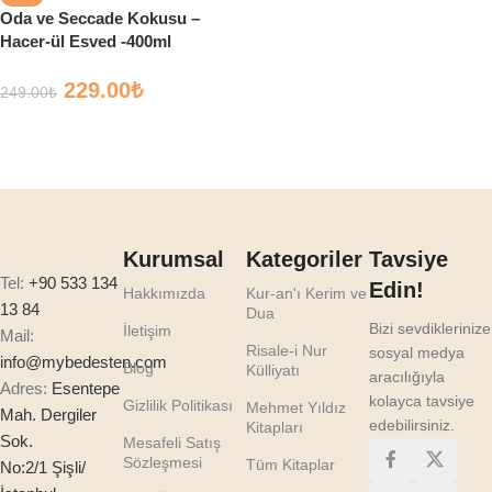
Oda ve Seccade Kokusu –
Hacer-ül Esved -400ml
229.00
₺
249.00
₺
Sepete Ekle
Kurumsal
Kategoriler
Tavsiye
Tel:
+90 533 134
Edin!
Hakkımızda
Kur-an'ı Kerim ve
13 84
Dua
Bizi sevdiklerinize
İletişim
Mail:
Risale-i Nur
sosyal medya
info@mybedesten.com
Blog
Külliyatı
aracılığıyla
Adres:
Esentepe
kolayca tavsiye
Gizlilik Politikası
Mehmet Yıldız
Mah. Dergiler
edebilirsiniz.
Kitapları
Sok.
Mesafeli Satış
Sözleşmesi
Tüm Kitaplar
No:2/1 Şişli/