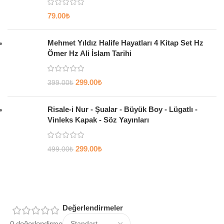
79.00
₺
Mehmet Yıldız Halife Hayatları 4 Kitap Set Hz
Ömer Hz Ali İslam Tarihi
299.00
₺
399.00
₺
Risale-i Nur - Şualar - Büyük Boy - Lügatlı -
Vinleks Kapak - Söz Yayınları
299.00
₺
499.00
₺
Değerlendirmeler
0 değerlendirme