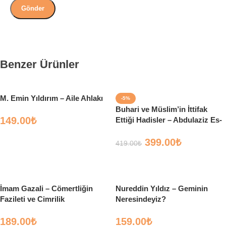
Benzer Ürünler
M. Emin Yıldırım – Aile Ahlakı
-5%
Buhari ve Müslim’in İttifak
149.00
₺
Ettiği Hadisler – Abdulaziz Es-
Seyrun – Çelik Yayınları
Sepete Ekle
399.00
₺
419.00
₺
Sepete Ekle
İmam Gazali – Cömertliğin
Nureddin Yıldız – Geminin
Fazileti ve Cimrilik
Neresindeyiz?
189.00
₺
159.00
₺