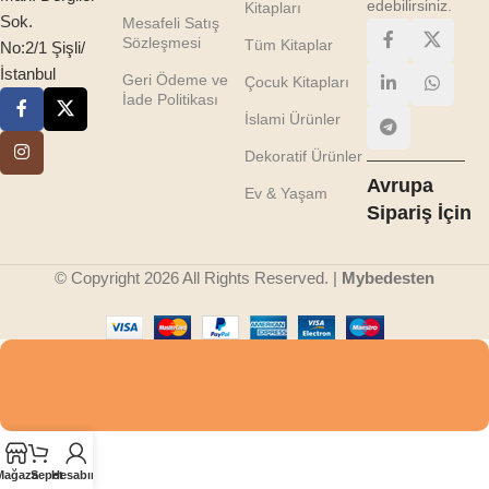
edebilirsiniz.
Kitapları
Sok.
Mesafeli Satış
Sözleşmesi
Tüm Kitaplar
No:2/1 Şişli/
İstanbul
Geri Ödeme ve
Çocuk Kitapları
İade Politikası
İslami Ürünler
Dekoratif Ürünler
Avrupa
Ev & Yaşam
Sipariş İçin
© Copyright 2026 All Rights Reserved. |
Mybedesten
Mağaza
Sepet
Hesabım