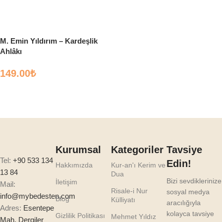
Sepete Ekle
Sepete Ekle
M. Emin Yıldırım – Kardeşlik
Ahlâkı
149.00
₺
Sepete Ekle
Kurumsal
Kategoriler
Tavsiye
Tel:
+90 533 134
Edin!
Hakkımızda
Kur-an'ı Kerim ve
13 84
Dua
Bizi sevdiklerinize
İletişim
Mail:
Risale-i Nur
sosyal medya
info@mybedesten.com
Blog
Külliyatı
aracılığıyla
Adres:
Esentepe
kolayca tavsiye
Gizlilik Politikası
Mehmet Yıldız
Mah. Dergiler