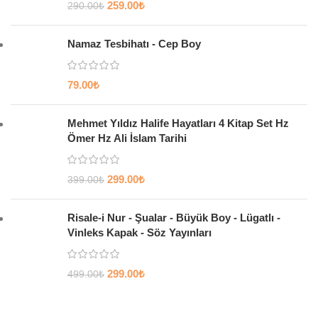
259.00
₺
290.00
₺
Namaz Tesbihatı - Cep Boy
79.00
₺
Mehmet Yıldız Halife Hayatları 4 Kitap Set Hz
Ömer Hz Ali İslam Tarihi
299.00
₺
399.00
₺
Risale-i Nur - Şualar - Büyük Boy - Lügatlı -
Vinleks Kapak - Söz Yayınları
299.00
₺
499.00
₺