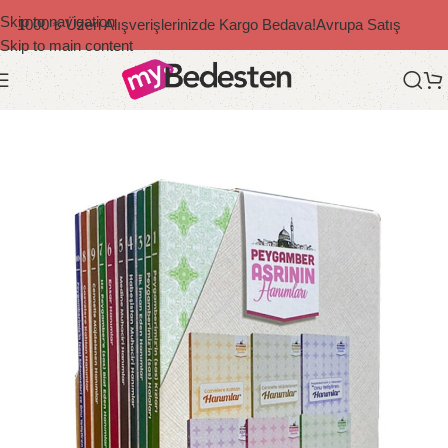
Skip to navigation
1000 ₺ Üzeri Alışverişlerinizde Kargo Bedava!
Avrupa Satış
Skip to main content
Ana Sayfa
/
Diğer Yazarlar