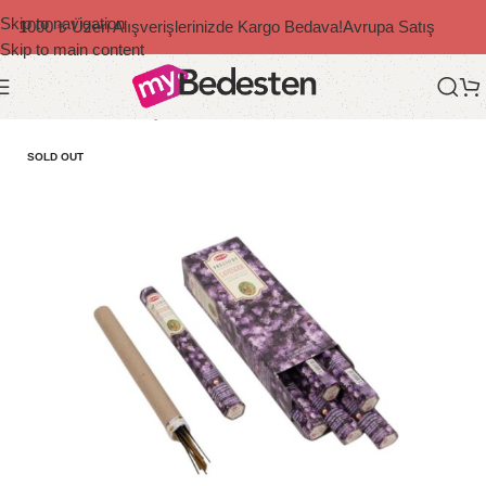
Skip to navigation
1000 ₺ Üzeri Alışverişlerinizde Kargo Bedava!
Avrupa Satış
Skip to main content
Ana Sayfa
/
Ev & Yaşam
SOLD OUT