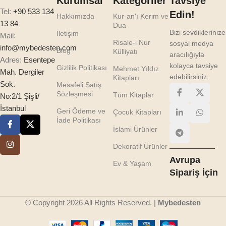
Kurumsal
Kategoriler
Tavsiye
Tel:
+90 533 134
Edin!
Hakkımızda
Kur-an'ı Kerim ve
13 84
Dua
Bizi sevdiklerinize
İletişim
Mail:
Risale-i Nur
sosyal medya
info@mybedesten.com
Blog
Külliyatı
aracılığıyla
Adres:
Esentepe
kolayca tavsiye
Gizlilik Politikası
Mehmet Yıldız
Mah. Dergiler
edebilirsiniz.
Kitapları
Sok.
Mesafeli Satış
Sözleşmesi
Tüm Kitaplar
No:2/1 Şişli/
İstanbul
Geri Ödeme ve
Çocuk Kitapları
İade Politikası
İslami Ürünler
Dekoratif Ürünler
Avrupa
Ev & Yaşam
Sipariş İçin
© Copyright 2026 All Rights Reserved. |
Mybedesten