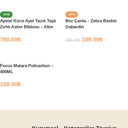
YENI
-33%
Ayetel Kürsi Ayet Yazılı Taşlı
Bez Çanta – Zebra Baskılı
Zırhlı Asker Biblosu – Altın
Gabardin
Renk Kılıçlı Dekoratif Obje
790.00
₺
199.00
₺
299.00
₺
Sepete Ekle
Sepete Ekle
Focus Matara Policarbon –
400ML
199.00
₺
Seçenekler