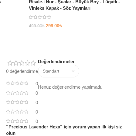
Risale-i Nur - Şualar - Büyük Boy - Lügatlı -
Vinleks Kapak - Söz Yayınları
299.00
₺
499.00
₺
Değerlendirmeler
0 değerlendirme
0
Henüz değerlendirme yapılmadı.
0
0
0
0
“Precious Lavender Hexa” için yorum yapan ilk kişi siz
olun