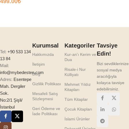
499.00
₺
Sepete Ekle
Kurumsal
Kategoriler
Tavsiye
Tel:
+90 533 134
Edin!
Hakkımızda
Kur-an'ı Kerim ve
13 84
Dua
Bizi sevdiklerinize
İletişim
Mail:
Risale-i Nur
sosyal medya
info@mybedesten.com
Blog
Külliyatı
aracılığıyla
Adres:
Esentepe
kolayca tavsiye
Gizlilik Politikası
Mehmet Yıldız
Mah. Dergiler
edebilirsiniz.
Kitapları
Sok.
Mesafeli Satış
Sözleşmesi
Tüm Kitaplar
No:2/1 Şişli/
İstanbul
Geri Ödeme ve
Çocuk Kitapları
İade Politikası
İslami Ürünler
Dekoratif Ürünler