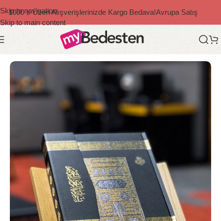
Skip to navigation
1000 ₺ Üzeri Alışverişlerinizde Kargo Bedava!
Avrupa Satış
Skip to main content
Ana Sayfa
/
Kur'an-ı Kerim Ve Dua