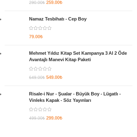
259.00
₺
290.00
₺
Namaz Tesbihatı - Cep Boy
79.00
₺
Mehmet Yıldız Kitap Set Kampanya 3 Al 2 Öde
Avantajlı Manevi Kitap Paketi
549.00
₺
649.00
₺
Risale-i Nur - Şualar - Büyük Boy - Lügatlı -
Vinleks Kapak - Söz Yayınları
299.00
₺
499.00
₺