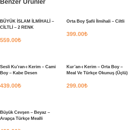
Benzer Ürünler
BÜYÜK İSLAM İLMİHALİ –
Orta Boy Şafii İlmihali – Ciltli
CİLTLİ – 2 RENK
399.00
₺
559.00
₺
Sepete Ekle
Seçenekler
Sesli Ku’ran-ı Kerim – Cami
Kur’an-ı Kerim – Orta Boy –
Boy – Kabe Desen
Meal Ve Türkçe Okunuş (Üçlü)
439.00
₺
299.00
₺
Sepete Ekle
Sepete Ekle
Büyük Cevşen – Beyaz –
Arapça Türkçe Mealli