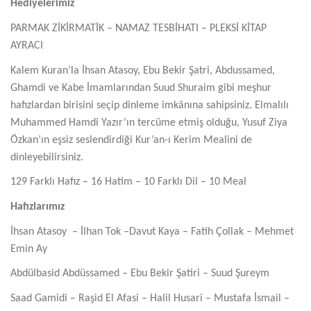
Hediyelerimiz
PARMAK ZİKİRMATİK –
NAMAZ TESBİHATI –
PLEKSİ KİTAP
AYRACI
Kalem Kuran’la İhsan Atasoy, Ebu Bekir Şatri, Abdussamed,
Ghamdi ve Kabe İmamlarından Suud Shuraim gibi meşhur
hafızlardan birisini seçip dinleme imkânına sahipsiniz. Elmalılı
Muhammed Hamdi Yazır’ın tercüme etmiş olduğu, Yusuf Ziya
Özkan’ın eşsiz seslendirdiği Kur’an-ı Kerim Mealini de
dinleyebilirsiniz.
129 Farklı Hafız – 16 Hatim – 10 Farklı Dil – 10 Meal
Hafızlarımız
İhsan Atasoy –
İlhan Tok –
Davut Kaya –
Fatih Çollak –
Mehmet
Emin Ay
Abdülbasid Abdüssamed –
Ebu Bekir Şatiri –
Suud Şureym
Saad Gamidi –
Raşid El Afasi –
Halil Husari –
Mustafa İsmail –