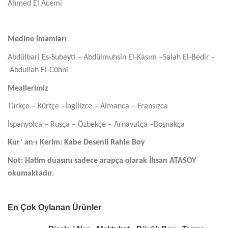
Ahmed El Acemi
Medine İmamları
Abdülbari Es-Subeyti –
Abdülmuhsin El-Kasım –
Salah El-Bedir –
Abdullah El-Cühni
Meallerimiz
Türkçe –
Kürtçe –
İngilizce –
Almanca –
Fransızca
İspanyolca –
Rusça –
Özbekçe –
Arnavutça –
Boşnakça
Kur’ an-ı Kerim: Kabe Desenli Rahle Boy
Not: Hatim duasını sadece arapça olarak İhsan ATASOY
okumaktadır.
En Çok Oylanan Ürünler