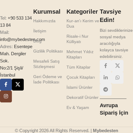
Kurumsal
Kategoriler
Tavsiye
Tel:
+90 533 134
Edin!
Hakkımızda
Kur-an'ı Kerim ve
13 84
Dua
Bizi sevdiklerinize
İletişim
Mail:
Risale-i Nur
sosyal medya
info@mybedesten.com
Blog
Külliyatı
aracılığıyla
Adres:
Esentepe
kolayca tavsiye
Gizlilik Politikası
Mehmet Yıldız
Mah. Dergiler
edebilirsiniz.
Kitapları
Sok.
Mesafeli Satış
Sözleşmesi
Tüm Kitaplar
No:2/1 Şişli/
İstanbul
Geri Ödeme ve
Çocuk Kitapları
İade Politikası
İslami Ürünler
Dekoratif Ürünler
Avrupa
Ev & Yaşam
Sipariş İçin
© Copyright 2026 All Rights Reserved. |
Mybedesten