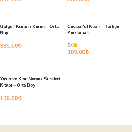
Sepete Ekle
Seçenekler
Gölgeli Kuran-ı Kerim – Orta
Cevşen’ül Kebir – Türkçe
Boy
Açıklamalı
389.00
₺
5.0
109.00
₺
Seçenekler
Seçenekler
Yasin ve Kısa Namaz Sureleri
Kitabı – Orta Boy
109.00
₺
Sepete Ekle