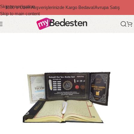
Skip to navigation
1000 ₺ Üzeri Alışverişlerinizde Kargo Bedava!
Avrupa Satış
Skip to main content
Ana Sayfa
/
Kur'an-ı Kerim Ve Dua