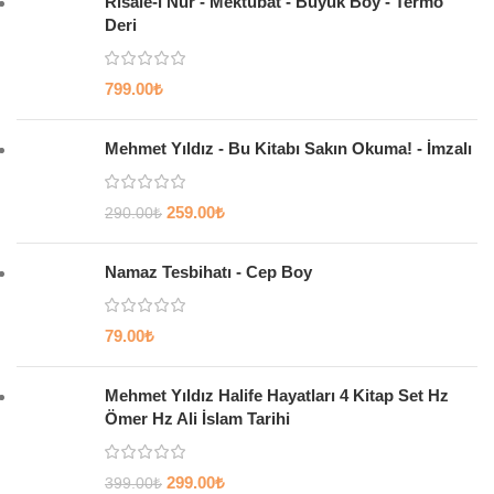
Risale-i Nur - Mektubat - Büyük Boy - Termo
Deri
799.00
₺
Mehmet Yıldız - Bu Kitabı Sakın Okuma! - İmzalı
259.00
₺
290.00
₺
Namaz Tesbihatı - Cep Boy
79.00
₺
Mehmet Yıldız Halife Hayatları 4 Kitap Set Hz
Ömer Hz Ali İslam Tarihi
299.00
₺
399.00
₺