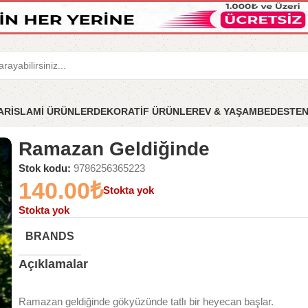
LAR
İSLAMİ ÜRÜNLER
DEKORATİF ÜRÜNLER
EV & YAŞAM
BEDESTE
e
Ramazan Geldiğinde
Stok kodu:
9786256365223
140.00
₺
Stokta yok
Stokta yok
BRANDS
Açıklamalar
Ramazan geldiğinde gökyüzünde tatlı bir heyecan başlar.