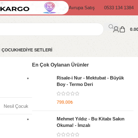
Avrupa Satış
0533 134 1384
0.0
N ÇOCUK
HEDİYE SETLERİ
En Çok Oylanan Ürünler
Risale-i Nur - Mektubat - Büyük
Boy - Termo Deri
799.00
₺
Nesil Çocuk
Mehmet Yıldız - Bu Kitabı Sakın
Okuma! - İmzalı