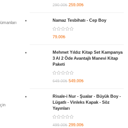
259.00
₺
290.00
₺
Namaz Tesbihatı - Cep Boy
lümanları
79.00
₺
Mehmet Yıldız Kitap Set Kampanya
3 Al 2 Öde Avantajlı Manevi Kitap
Paketi
549.00
₺
649.00
₺
Risale-i Nur - Şualar - Büyük Boy -
Lügatlı - Vinleks Kapak - Söz
çin
Yayınları
299.00
₺
499.00
₺