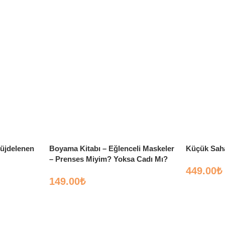
Müjdelenen
Boyama Kitabı – Eğlenceli Maskeler
Küçük Sahab
– Prenses Miyim? Yoksa Cadı Mı?
449.00
₺
149.00
₺