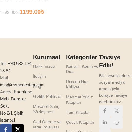
1199.00
₺
1299.00
₺
Sepete Ekle
Kurumsal
Kategoriler
Tavsiye
Tel:
+90 533 134
Edin!
Hakkımızda
Kur-an'ı Kerim ve
13 84
Dua
Bizi sevdiklerinize
İletişim
Mail:
Risale-i Nur
sosyal medya
info@mybedesten.com
Blog
Külliyatı
aracılığıyla
Adres:
Esentepe
kolayca tavsiye
Gizlilik Politikası
Mehmet Yıldız
Mah. Dergiler
edebilirsiniz.
Kitapları
Sok.
Mesafeli Satış
Sözleşmesi
Tüm Kitaplar
No:2/1 Şişli/
İstanbul
Geri Ödeme ve
Çocuk Kitapları
İade Politikası