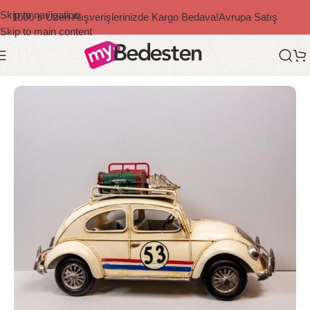
Skip to navigation
1000 ₺ Üzeri Alışverişlerinizde Kargo Bedava!
Avrupa Satış
Skip to main content
Ana Sayfa
/
Dekoratif Ürünler
/
Retro