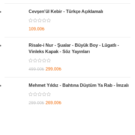
Cevşen'ül Kebir - Türkçe Açıklamalı
109.00
₺
Risale-i Nur - Şualar - Büyük Boy - Lügatlı -
Vinleks Kapak - Söz Yayınları
299.00
₺
499.00
₺
Mehmet Yıldız - Bahtına Düştüm Ya Rab - İmzalı
269.00
₺
299.00
₺