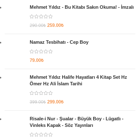
Mehmet Yıldız - Bu Kitabı Sakın Okuma! - İmzalı
259.00
₺
290.00
₺
Namaz Tesbihatı - Cep Boy
79.00
₺
Mehmet Yıldız Halife Hayatları 4 Kitap Set Hz
Ömer Hz Ali İslam Tarihi
299.00
₺
399.00
₺
Risale-i Nur - Şualar - Büyük Boy - Lügatlı -
Vinleks Kapak - Söz Yayınları