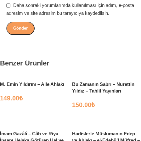
Daha sonraki yorumlarımda kullanılması için adım, e-posta
adresim ve site adresim bu tarayıcıya kaydedilsin.
Benzer Ürünler
M. Emin Yıldırım – Aile Ahlakı
Bu Zamanın Sabrı – Nurettin
Yıldız – Tahlil Yayınları
149.00
₺
150.00
₺
Sepete Ekle
Sepete Ekle
İmam Gazâlî – Câh ve Riya
Hadislerle Müslümanın Edep
İnsanı Helaka Götüren Hal ve
ve Ahlakı – el-Edebü’l Müfred –