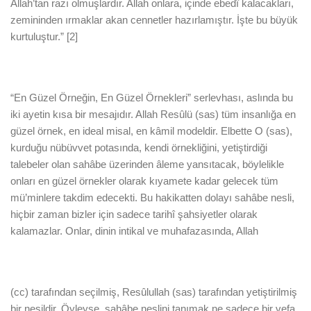
Allah’tan razı olmuşlardır. Allah onlara, içinde ebedî kalacakları,
zemininden ırmaklar akan cennetler hazırlamıştır. İşte bu büyük
kurtuluştur.” [2]
“En Güzel Örneğin, En Güzel Örnekleri” serlevhası, aslında bu
iki ayetin kısa bir mesajıdır. Allah Resûlü (sas) tüm insanlığa en
güzel örnek, en ideal misal, en kâmil modeldir. Elbette O (sas),
kurduğu nübüvvet potasında, kendi örnekliğini, yetiştirdiği
talebeler olan sahâbe üzerinden âleme yansıtacak, böylelikle
onları en güzel örnekler olarak kıyamete kadar gelecek tüm
mü’minlere takdim edecekti. Bu hakikatten dolayı sahâbe nesli,
hiçbir zaman bizler için sadece tarihî şahsiyetler olarak
kalamazlar. Onlar, dinin intikal ve muhafazasında, Allah
(cc) tarafından seçilmiş, Resûlullah (sas) tarafından yetiştirilmiş
bir nesildir. Öyleyse, sahâbe neslini tanımak ne sadece bir vefa