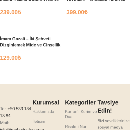
Davranışlar
İmam Buhari
239.00
₺
399.00
₺
Sepete Ekle
Sepete Ekle
İmam Gazali – İki Şehveti
Dizginlemek Mide ve Cinsellik
129.00
₺
Sepete Ekle
Kurumsal
Kategoriler
Tavsiye
Tel:
+90 533 134
Edin!
Hakkımızda
Kur-an'ı Kerim ve
13 84
Dua
Bizi sevdiklerinize
İletişim
Mail:
Risale-i Nur
sosyal medya
info@mybedesten.com