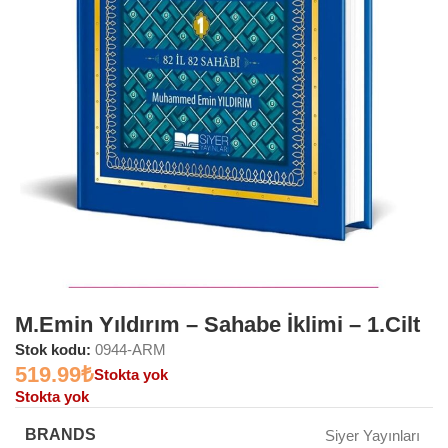
M.Emin Yıldırım – Sahabe İklimi – 1.Cilt
Stok kodu:
0944-ARM
519.99
₺
Stokta yok
Stokta yok
BRANDS
Siyer Yayınları