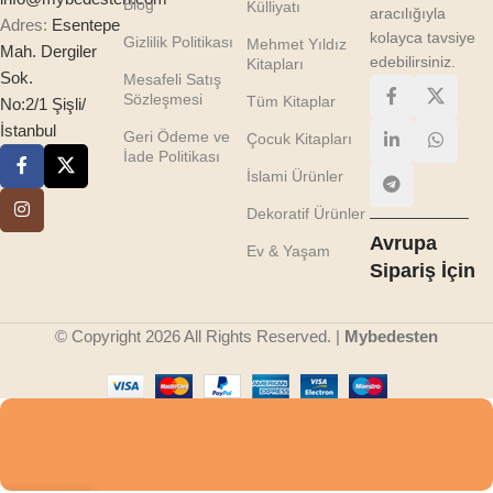
Blog
Külliyatı
aracılığıyla
Adres:
Esentepe
kolayca tavsiye
Gizlilik Politikası
Mehmet Yıldız
Mah. Dergiler
edebilirsiniz.
Kitapları
Sok.
Mesafeli Satış
Sözleşmesi
Tüm Kitaplar
No:2/1 Şişli/
İstanbul
Geri Ödeme ve
Çocuk Kitapları
İade Politikası
İslami Ürünler
Dekoratif Ürünler
Avrupa
Ev & Yaşam
Sipariş İçin
© Copyright 2026 All Rights Reserved. |
Mybedesten