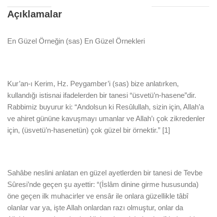
Açıklamalar
En Güzel Örneğin (sas) En Güzel Örnekleri
Kur’an-ı Kerim, Hz. Peygamber’i (sas) bize anlatırken,
kullandığı istisnai ifadelerden bir tanesi “üsvetü’n-hasene”dir.
Rabbimiz buyurur ki: “Andolsun ki Resûlullah, sizin için, Allah’a
ve ahiret gününe kavuşmayı umanlar ve Allah’ı çok zikredenler
için, (üsvetü’n-hasenetün) çok güzel bir örnektir.” [1]
Sahâbe neslini anlatan en güzel ayetlerden bir tanesi de Tevbe
Sûresi’nde geçen şu ayettir: “(İslâm dinine girme hususunda)
öne geçen ilk muhacirler ve ensâr ile onlara güzellikle tâbî
olanlar var ya, işte Allah onlardan razı olmuştur, onlar da