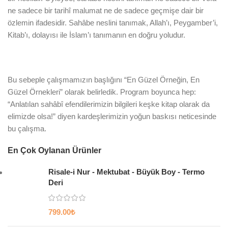
ne sadece bir tarihî malumat ne de sadece geçmişe dair bir
özlemin ifadesidir. Sahâbe neslini tanımak, Allah’ı, Peygamber’i,
Kitab’ı, dolayısı ile İslam’ı tanımanın en doğru yoludur.
Bu sebeple çalışmamızın başlığını “En Güzel Örneğin, En
Güzel Örnekleri” olarak belirledik. Program boyunca hep:
“Anlatılan sahâbî efendilerimizin bilgileri keşke kitap olarak da
elimizde olsa!” diyen kardeşlerimizin yoğun baskısı neticesinde
bu çalışma.
En Çok Oylanan Ürünler
Risale-i Nur - Mektubat - Büyük Boy - Termo
Deri
799.00
₺