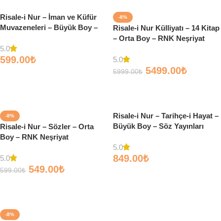
Risale-i Nur – İman ve Küfür
-8%
Muvazeneleri – Büyük Boy –
Risale-i Nur Külliyatı – 14 Kitap
Lügatlı – Söz Yayınları
– Orta Boy – RNK Neşriyat
5.0
599.00
₺
5.0
5499.00
₺
5999.00
₺
Sepete Ekle
Sepete Ekle
Risale-i Nur – Tarihçe-i Hayat –
-8%
Büyük Boy – Söz Yayınları
Risale-i Nur – Sözler – Orta
Boy – RNK Neşriyat
5.0
849.00
₺
5.0
549.00
₺
599.00
₺
Sepete Ekle
Sepete Ekle
-8%