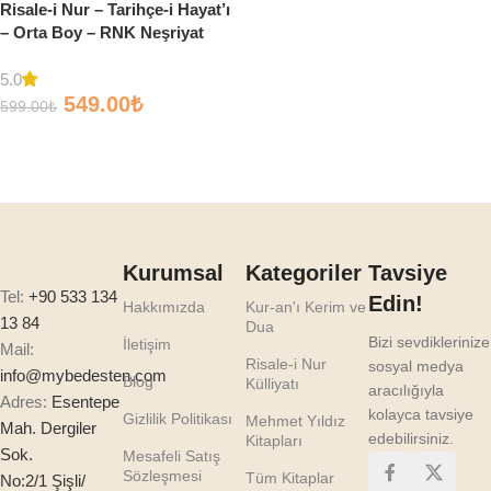
Risale-i Nur – Tarihçe-i Hayat’ı
– Orta Boy – RNK Neşriyat
5.0
549.00
₺
599.00
₺
Sepete Ekle
Kurumsal
Kategoriler
Tavsiye
Tel:
+90 533 134
Edin!
Hakkımızda
Kur-an'ı Kerim ve
13 84
Dua
Bizi sevdiklerinize
İletişim
Mail:
Risale-i Nur
sosyal medya
info@mybedesten.com
Blog
Külliyatı
aracılığıyla
Adres:
Esentepe
kolayca tavsiye
Gizlilik Politikası
Mehmet Yıldız
Mah. Dergiler
edebilirsiniz.
Kitapları
Sok.
Mesafeli Satış
Sözleşmesi
Tüm Kitaplar
No:2/1 Şişli/