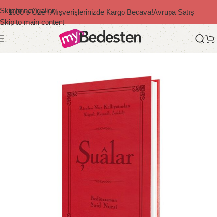
Skip to navigation
1000 ₺ Üzeri Alışverişlerinizde Kargo Bedava!
Avrupa Satış
Skip to main content
Ana Sayfa
/
Risale-i Nur
/
Büyük Boy