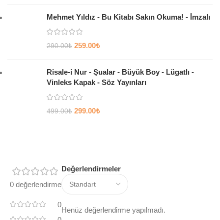
Mehmet Yıldız - Bu Kitabı Sakın Okuma! - İmzalı
259.00
₺
290.00
₺
Risale-i Nur - Şualar - Büyük Boy - Lügatlı -
Vinleks Kapak - Söz Yayınları
299.00
₺
499.00
₺
Değerlendirmeler
0 değerlendirme
0
Henüz değerlendirme yapılmadı.
0