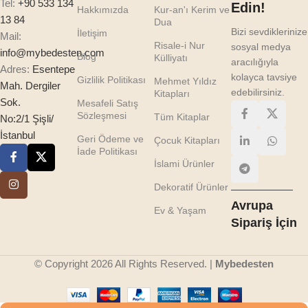
Tel:
+90 533 134
Edin!
Hakkımızda
Kur-an'ı Kerim ve
13 84
Dua
Bizi sevdiklerinize
İletişim
Mail:
Risale-i Nur
sosyal medya
info@mybedesten.com
Blog
Külliyatı
aracılığıyla
Adres:
Esentepe
kolayca tavsiye
Gizlilik Politikası
Mehmet Yıldız
Mah. Dergiler
edebilirsiniz.
Kitapları
Sok.
Mesafeli Satış
Sözleşmesi
Tüm Kitaplar
No:2/1 Şişli/
İstanbul
Geri Ödeme ve
Çocuk Kitapları
İade Politikası
İslami Ürünler
Dekoratif Ürünler
Avrupa
Ev & Yaşam
Sipariş İçin
© Copyright 2026 All Rights Reserved. |
Mybedesten