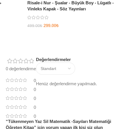
Risale-i Nur - Şualar - Büyük Boy - Lügatlı -
Vinleks Kapak - Söz Yayınları
299.00
₺
499.00
₺
Değerlendirmeler
0 değerlendirme
0
Henüz değerlendirme yapılmadı.
0
0
0
0
“Tükenmeyen Yaz Sil Matematik -Sayıları Matematiği
Öğreten Kitap” için yorum yapan ilk kişi siz olun