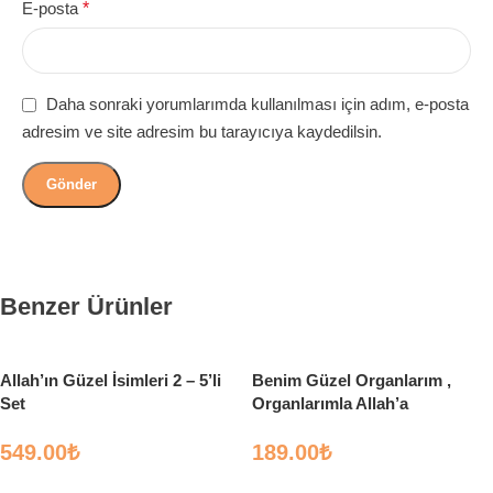
E-posta
*
Daha sonraki yorumlarımda kullanılması için adım, e-posta
adresim ve site adresim bu tarayıcıya kaydedilsin.
Benzer Ürünler
Allah’ın Güzel İsimleri 2 – 5’li
Benim Güzel Organlarım ,
Set
Organlarımla Allah’a
Şükrediyorum – Rabia Nazik
549.00
₺
Yüksel – Nesil Çocuk
189.00
₺
Sepete Ekle
Sepete Ekle