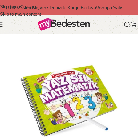
Skip to navigation
1000 ₺ Üzeri Alışverişlerinizde Kargo Bedava!
Avrupa Satış
Skip to main content
Ana Sayfa
/
Bedesten Çocuk
/
Çocuk Kitapları