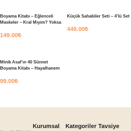
Boyama Kitabı – Eğlenceli
Küçük Sahabiler Seti – 4’lü Set
Maskeler – Kral Mıyım? Yoksa
Korsan Mı?
449.00
₺
149.00
₺
Sepete Ekle
Sepete Ekle
Minik Asaf’ın 40 Sünnet
Boyama Kitabı – Hayalhanem
Çocuk
99.00
₺
Sepete Ekle
Kurumsal
Kategoriler
Tavsiye