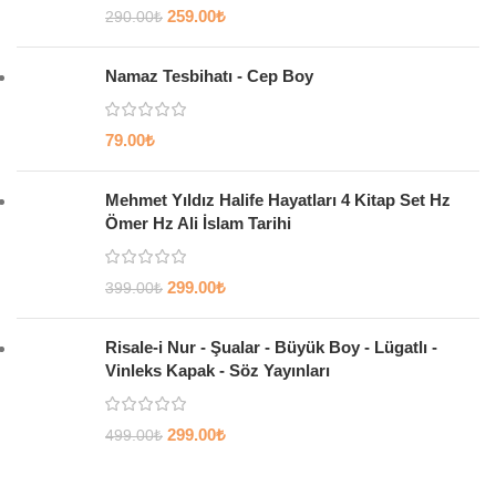
259.00
₺
290.00
₺
Namaz Tesbihatı - Cep Boy
79.00
₺
Mehmet Yıldız Halife Hayatları 4 Kitap Set Hz
Ömer Hz Ali İslam Tarihi
299.00
₺
399.00
₺
Risale-i Nur - Şualar - Büyük Boy - Lügatlı -
Vinleks Kapak - Söz Yayınları
299.00
₺
499.00
₺