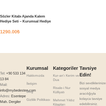
Select options
Select options
Sözler Kitabı Ajanda Kalem
Hediye Seti – Kurumsal Hediye
Seti
1290.00
₺
Select options
Kurumsal
Kategoriler
Tavsiye
Tel:
+90 533 134
Edin!
Hakkımızda
Kur-an'ı Kerim ve
13 84
Dua
Bizi sevdiklerinize
İletişim
Mail:
Risale-i Nur
sosyal medya
info@mybedesten.com
Blog
Külliyatı
aracılığıyla
Adres:
Esentepe
kolayca tavsiye
Gizlilik Politikası
Mehmet Yıldız
Mah. Dergiler
edebilirsiniz.
Kitapları