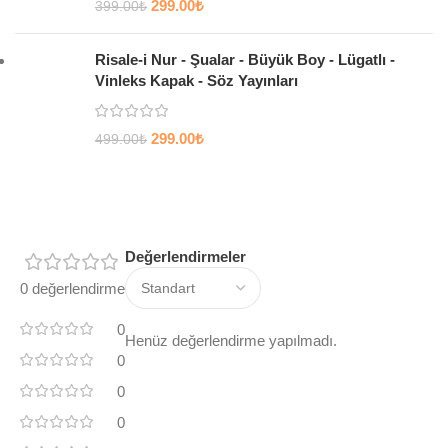
299.00
₺
399.00
₺
Risale-i Nur - Şualar - Büyük Boy - Lügatlı -
Vinleks Kapak - Söz Yayınları
299.00
₺
499.00
₺
Değerlendirmeler
0 değerlendirme
0
Henüz değerlendirme yapılmadı.
0
0
0