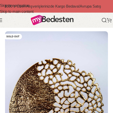
Skip to navigation
1000 ₺ Üzeri Alışverişlerinizde Kargo Bedava!
Avrupa Satış
Skip to main content
Ana Sayfa
/
Dekoratif Ürünler
/
Modern
SOLD OUT