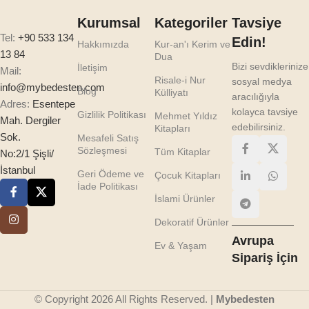
Kurumsal
Kategoriler
Tavsiye
Tel:
+90 533 134
Edin!
Hakkımızda
Kur-an'ı Kerim ve
13 84
Dua
Bizi sevdiklerinize
İletişim
Mail:
Risale-i Nur
sosyal medya
info@mybedesten.com
Blog
Külliyatı
aracılığıyla
Adres:
Esentepe
kolayca tavsiye
Gizlilik Politikası
Mehmet Yıldız
Mah. Dergiler
edebilirsiniz.
Kitapları
Sok.
Mesafeli Satış
Sözleşmesi
Tüm Kitaplar
No:2/1 Şişli/
İstanbul
Geri Ödeme ve
Çocuk Kitapları
İade Politikası
İslami Ürünler
Dekoratif Ürünler
Avrupa
Ev & Yaşam
Sipariş İçin
© Copyright 2026 All Rights Reserved. |
Mybedesten