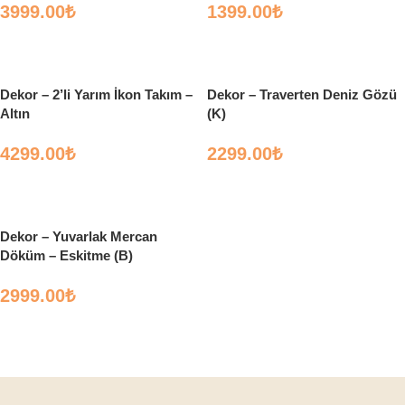
3999.00
₺
1399.00
₺
Sepete Ekle
Sepete Ekle
Dekor – 2’li Yarım İkon Takım –
Dekor – Traverten Deniz Gözü
Altın
(K)
4299.00
₺
2299.00
₺
Sepete Ekle
Sepete Ekle
Dekor – Yuvarlak Mercan
Döküm – Eskitme (B)
2999.00
₺
Sepete Ekle