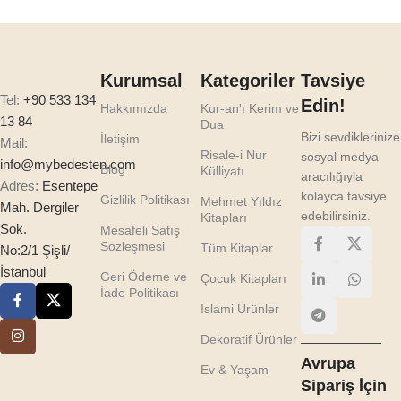
Kurumsal
Kategoriler
Tavsiye
Tel:
+90 533 134
Edin!
Hakkımızda
Kur-an'ı Kerim ve
13 84
Dua
Bizi sevdiklerinize
İletişim
Mail:
Risale-i Nur
sosyal medya
info@mybedesten.com
Blog
Külliyatı
aracılığıyla
Adres:
Esentepe
kolayca tavsiye
Gizlilik Politikası
Mehmet Yıldız
Mah. Dergiler
edebilirsiniz.
Kitapları
Sok.
Mesafeli Satış
Sözleşmesi
Tüm Kitaplar
No:2/1 Şişli/
İstanbul
Geri Ödeme ve
Çocuk Kitapları
İade Politikası
İslami Ürünler
Dekoratif Ürünler
Avrupa
Ev & Yaşam
Sipariş İçin