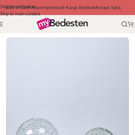
Skip to navigation
1000 ₺ Üzeri Alışverişlerinizde Kargo Bedava!
Avrupa Satış
Skip to main content
Ana Sayfa
/
Dekoratif Ürünler
/
Modern