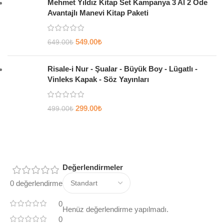
Mehmet Yıldız Kitap Set Kampanya 3 Al 2 Öde
Avantajlı Manevi Kitap Paketi
549.00
₺
649.00
₺
Risale-i Nur - Şualar - Büyük Boy - Lügatlı -
Vinleks Kapak - Söz Yayınları
299.00
₺
499.00
₺
Değerlendirmeler
0 değerlendirme
0
Henüz değerlendirme yapılmadı.
0