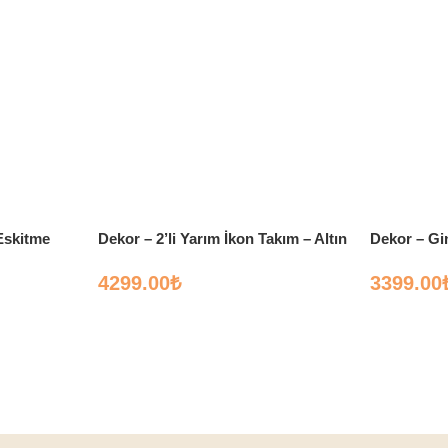
 Eskitme
Dekor – 2’li Yarım İkon Takım – Altın
Dekor – Gi
4299.00
₺
3399.00