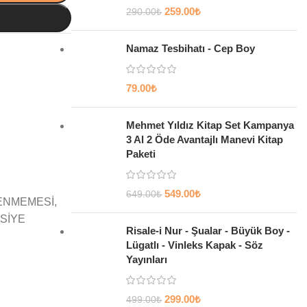
259.00
₺
290.00
₺
Namaz Tesbihatı - Cep Boy
79.00
₺
Mehmet Yıldız Kitap Set Kampanya
3 Al 2 Öde Avantajlı Manevi Kitap
Paketi
549.00
₺
649.00
₺
LENMEMESİ,
VSİYE
Risale-i Nur - Şualar - Büyük Boy -
Lügatlı - Vinleks Kapak - Söz
Yayınları
299.00
₺
499.00
₺