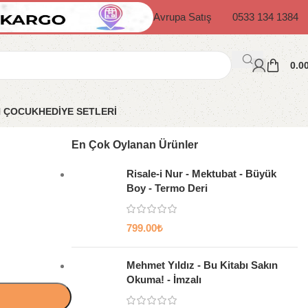
Avrupa Satış
0533 134 1384
0.0
N ÇOCUK
HEDİYE SETLERİ
En Çok Oylanan Ürünler
Risale-i Nur - Mektubat - Büyük
Boy - Termo Deri
799.00
₺
Mehmet Yıldız - Bu Kitabı Sakın
Okuma! - İmzalı