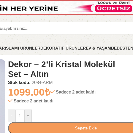
LAR
İSLAMİ ÜRÜNLER
DEKORATİF ÜRÜNLER
EV & YAŞAM
BEDESTE
Set – Altın
Dekor – 2’li Kristal Molekül
Set – Altın
Stok kodu:
2084-ARM
1099.00
₺
Sadece 2 adet kaldı
Sadece 2 adet kaldı
-
+
Sepete Ekle