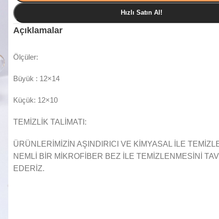
Hızlı Satın Al!
Açıklamalar
Ölçüler:
Büyük : 12×14
Küçük: 12×10
TEMİZLİK TALİMATI:
ÜRÜNLERİMİZİN AŞINDIRICI VE KİMYASAL İLE TEMİZ
NEMLİ BİR MİKROFİBER BEZ İLE TEMİZLENMESİNİ TA
EDERİZ.