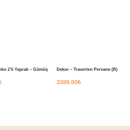
nko 2’li Yaprak – Gümüş
Dekor – Traverten Pervane (B)
₺
3399.00
₺