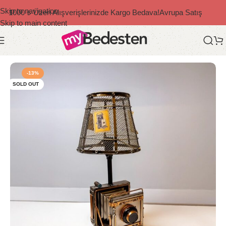
Skip to navigation
1000 ₺ Üzeri Alışverişlerinizde Kargo Bedava!
Avrupa Satış
Skip to main content
Ana Sayfa
/
Dekoratif Ürünler
/
Retro
-13%
SOLD OUT