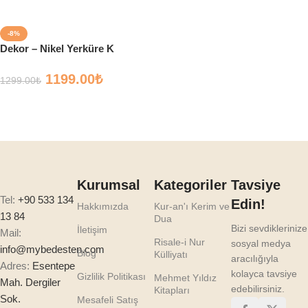
-8%
Dekor – Nikel Yerküre K
1199.00
₺
1299.00
₺
Sepete Ekle
Kurumsal
Kategoriler
Tavsiye
Tel:
+90 533 134
Edin!
Hakkımızda
Kur-an'ı Kerim ve
13 84
Dua
Bizi sevdiklerinize
İletişim
Mail:
Risale-i Nur
sosyal medya
info@mybedesten.com
Blog
Külliyatı
aracılığıyla
Adres:
Esentepe
kolayca tavsiye
Gizlilik Politikası
Mehmet Yıldız
Mah. Dergiler
edebilirsiniz.
Kitapları
Sok.
Mesafeli Satış