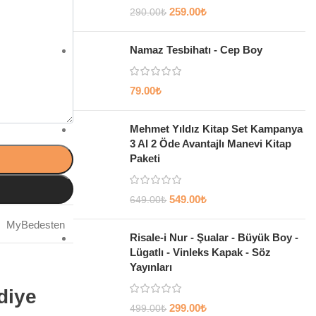
259.00
₺
290.00
₺
Namaz Tesbihatı - Cep Boy
79.00
₺
Mehmet Yıldız Kitap Set Kampanya
3 Al 2 Öde Avantajlı Manevi Kitap
Paketi
549.00
₺
649.00
₺
MyBedesten
Risale-i Nur - Şualar - Büyük Boy -
Lügatlı - Vinleks Kapak - Söz
Yayınları
diye
299.00
₺
499.00
₺