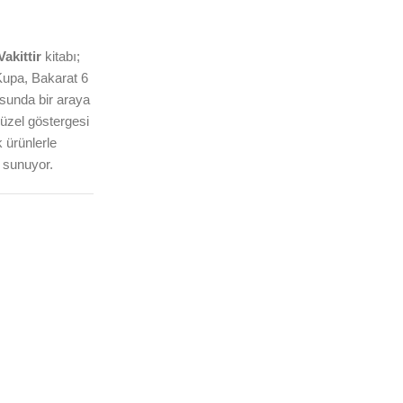
akittir
kitabı;
Kupa, Bakarat 6
usunda bir araya
güzel göstergesi
k ürünlerle
 sunuyor.