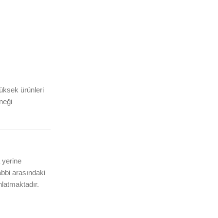
üksek ürünleri
neği
 yerine
abbi arasındaki
nlatmaktadır.