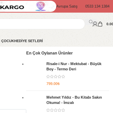
Avrupa Satış
0533 134 1384
0.0
N ÇOCUK
HEDİYE SETLERİ
En Çok Oylanan Ürünler
Risale-i Nur - Mektubat - Büyük
Boy - Termo Deri
799.00
₺
Mehmet Yıldız - Bu Kitabı Sakın
Okuma! - İmzalı