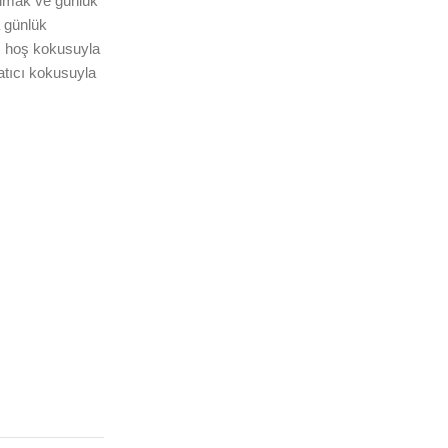
almak ve günlük
a günlük
s hoş kokusuyla
atıcı kokusuyla