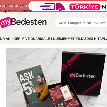
Skip to navigation
Hakkımızda
İletişim
Skip to main content
UR’AN-I KERİM VE DUA
RİSALE-İ NUR
MEHMET YILDIZ
DİNİ KİTAP
Ana Sayfa
/
Hediye Setleri
/
Aşk 5 Vakittir Ajanda Kalem Hediye Se