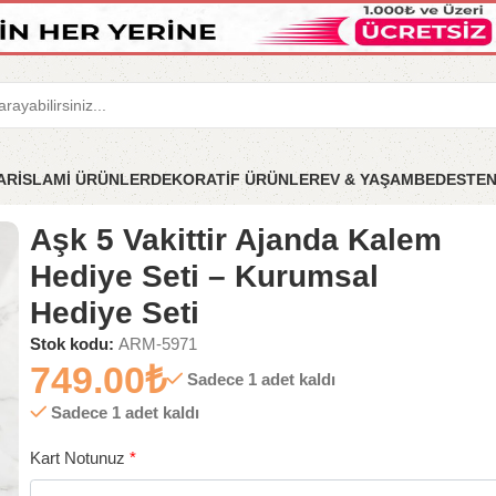
LAR
İSLAMİ ÜRÜNLER
DEKORATİF ÜRÜNLER
EV & YAŞAM
BEDESTE
ti – Kurumsal Hediye Seti
Aşk 5 Vakittir Ajanda Kalem
Hediye Seti – Kurumsal
Hediye Seti
Stok kodu:
ARM-5971
749.00
₺
Sadece 1 adet kaldı
Sadece 1 adet kaldı
Kart Notunuz
*