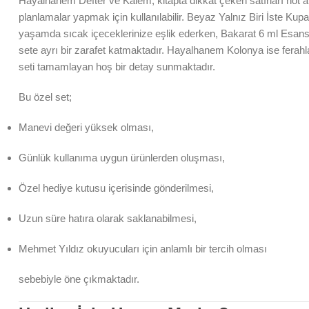
Hayalhanem Defter ve Kalem, kitapta dikkat çeken satırları not 
planlamalar yapmak için kullanılabilir. Beyaz Yalnız Biri İste Kup
yaşamda sıcak içeceklerinize eşlik ederken, Bakarat 6 ml Esan
sete ayrı bir zarafet katmaktadır. Hayalhanem Kolonya ise ferahl
seti tamamlayan hoş bir detay sunmaktadır.
Bu özel set;
Manevi değeri yüksek olması,
Günlük kullanıma uygun ürünlerden oluşması,
Özel hediye kutusu içerisinde gönderilmesi,
Uzun süre hatıra olarak saklanabilmesi,
Mehmet Yıldız okuyucuları için anlamlı bir tercih olması
sebebiyle öne çıkmaktadır.