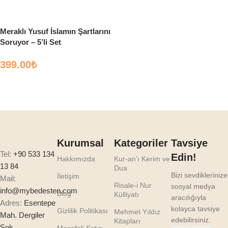
Sepete Ekle
Meraklı Yusuf İslamın Şartlarını
Soruyor – 5’li Set
399.00
₺
Sepete Ekle
Kurumsal
Kategoriler
Tavsiye
Tel:
+90 533 134
Edin!
Hakkımızda
Kur-an'ı Kerim ve
13 84
Dua
Bizi sevdiklerinize
İletişim
Mail:
Risale-i Nur
sosyal medya
info@mybedesten.com
Blog
Külliyatı
aracılığıyla
Adres:
Esentepe
kolayca tavsiye
Gizlilik Politikası
Mehmet Yıldız
Mah. Dergiler
edebilirsiniz.
Kitapları
Sok.
Mesafeli Satış