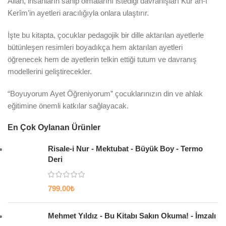
Allah, insanların sahip olmalarını istediği davranışları Kur’ân-ı
Kerîm’in ayetleri aracılığıyla onlara ulaştırır.
İşte bu kitapta, çocuklar pedagojik bir dille aktarılan ayetlerle
bütünleşen resimleri boyadıkça hem aktarılan ayetleri
öğrenecek hem de ayetlerin telkin ettiği tutum ve davranış
modellerini geliştirecekler.
“Boyuyorum Ayet Öğreniyorum” çocuklarınızın din ve ahlak
eğitimine önemli katkılar sağlayacak.
En Çok Oylanan Ürünler
Risale-i Nur - Mektubat - Büyük Boy - Termo
Deri
799.00
₺
Mehmet Yıldız - Bu Kitabı Sakın Okuma! - İmzalı