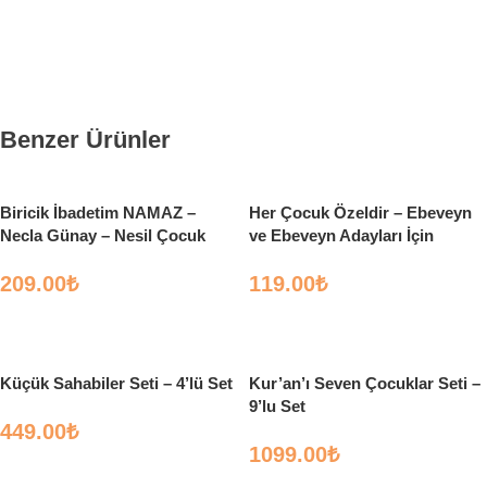
Benzer Ürünler
Biricik İbadetim NAMAZ –
Her Çocuk Özeldir – Ebeveyn
Necla Günay – Nesil Çocuk
ve Ebeveyn Adayları İçin
209.00
₺
119.00
₺
Sepete Ekle
Sepete Ekle
Küçük Sahabiler Seti – 4’lü Set
Kur’an’ı Seven Çocuklar Seti –
9’lu Set
449.00
₺
1099.00
₺
Sepete Ekle