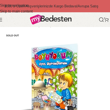
Skip to navigation
1000 ₺ Üzeri Alışverişlerinizde Kargo Bedava!
Avrupa Satış
Skip to main content
Ana Sayfa
/
Bedesten Çocuk
/
Çocuk Kitapları
SOLD OUT