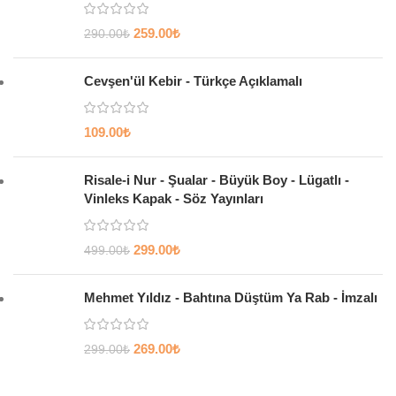
259.00
₺
290.00
₺
Cevşen'ül Kebir - Türkçe Açıklamalı
109.00
₺
Risale-i Nur - Şualar - Büyük Boy - Lügatlı -
Vinleks Kapak - Söz Yayınları
299.00
₺
499.00
₺
Mehmet Yıldız - Bahtına Düştüm Ya Rab - İmzalı
269.00
₺
299.00
₺