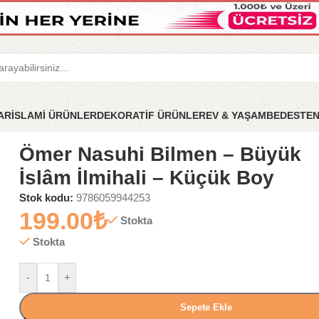
LAR
İSLAMİ ÜRÜNLER
DEKORATİF ÜRÜNLER
EV & YAŞAM
BEDESTE
mihali – Küçük Boy
Ömer Nasuhi Bilmen – Büyük
İslâm İlmihali – Küçük Boy
Stok kodu:
9786059944253
199.00
₺
Stokta
Stokta
-
+
Sepete Ekle