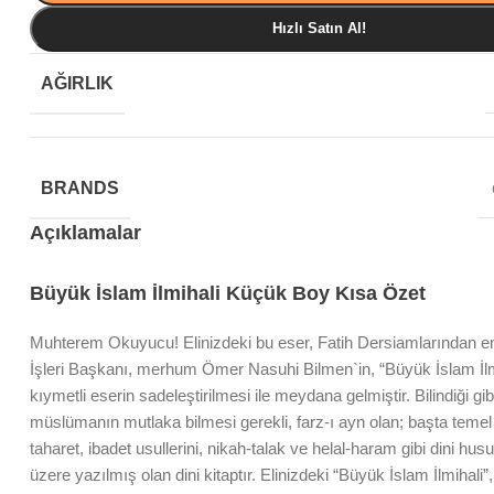
Hızlı Satın Al!
AĞIRLIK
BRANDS
Açıklamalar
Büyük İslam İlmihali Küçük Boy Kısa Özet
Muhterem Okuyucu! Elinizdeki bu eser, Fatih Dersiamlarından e
İşleri Başkanı, merhum Ömer Nasuhi Bilmen`in, “Büyük İslam İlmi
kıymetli eserin sadeleştirilmesi ile meydana gelmiştir. Bilindiği gibi
müslümanın mutlaka bilmesi gerekli, farz-ı ayn olan; başta temel im
taharet, ibadet usullerini, nikah-talak ve helal-haram gibi dini hu
üzere yazılmış olan dini kitaptır. Elinizdeki “Büyük İslam İlmihali