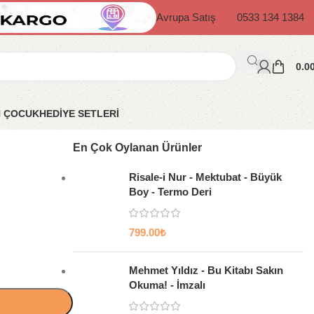
Avrupa Satış
0533 134 1384
0.0
N ÇOCUK
HEDİYE SETLERİ
En Çok Oylanan Ürünler
Risale-i Nur - Mektubat - Büyük
Boy - Termo Deri
799.00
₺
Mehmet Yıldız - Bu Kitabı Sakın
Okuma! - İmzalı