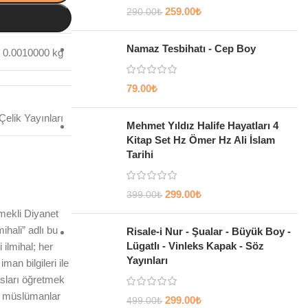
259.00
₺
290.00
₺
Namaz Tesbihatı - Cep Boy
0.0010000 kg
79.00
₺
Çelik Yayınları
Mehmet Yıldız Halife Hayatları 4
Kitap Set Hz Ömer Hz Ali İslam
Tarihi
299.00
₺
399.00
₺
mekli Diyanet
hali” adlı bu
Risale-i Nur - Şualar - Büyük Boy -
Lügatlı - Vinleks Kapak - Söz
 ilmihal; her
Yayınları
an bilgileri ile
susları öğretmek
”, müslümanlar
299.00
₺
499.00
₺