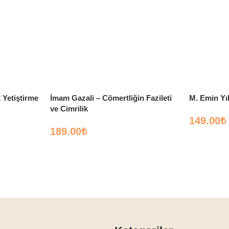
 Yetiştirme
İmam Gazali – Cömertliğin Fazileti
M. Emin Yıl
ve Cimrilik
149.00
₺
189.00
₺