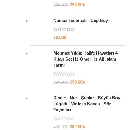
259.00
₺
290.00
₺
Namaz Tesbihatı - Cep Boy
79.00
₺
Mehmet Yıldız Halife Hayatları 4
Kitap Set Hz Ömer Hz Ali İslam
Tarihi
299.00
₺
399.00
₺
Risale-i Nur - Şualar - Büyük Boy -
Lügatlı - Vinleks Kapak - Söz
Yayınları
299.00
₺
499.00
₺