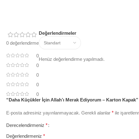
Değerlendirmeler
0 değerlendirme
0
Henüz değerlendirme yapılmadı.
0
0
0
0
“Daha Küçükler İçin Allah’ı Merak Ediyorum – Karton Kapak” i
E-posta adresiniz yayınlanmayacak.
Gerekli alanlar
*
ile işaretlen
Derecelendirmeniz
*
Değerlendirmeniz
*