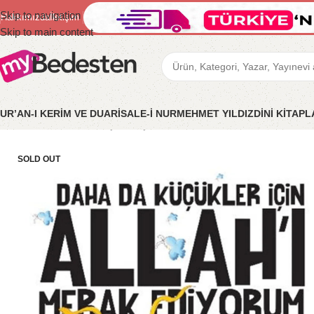
Skip to navigation
Hakkımızda
İletişim
Skip to main content
UR’AN-I KERİM VE DUA
RİSALE-İ NUR
MEHMET YILDIZ
DİNİ KİTAP
Ana Sayfa
/
Bedesten Çocuk
/
Çocuk Kitapları
/
Daha Küçükler İçin 
SOLD OUT