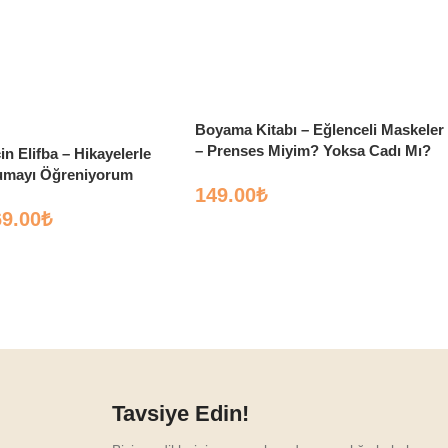
Boyama Kitabı – Eğlenceli Maskeler
– Prenses Miyim? Yoksa Cadı Mı?
in Elifba – Hikayelerle
umayı Öğreniyorum
149.00
₺
69.00
₺
Tavsiye Edin!