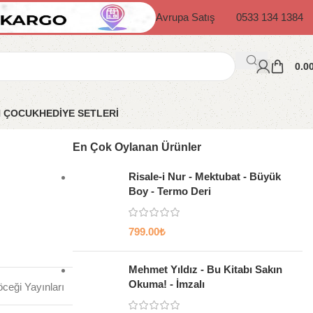
Avrupa Satış
0533 134 1384
0.0
N ÇOCUK
HEDİYE SETLERİ
En Çok Oylanan Ürünler
Risale-i Nur - Mektubat - Büyük
Boy - Termo Deri
799.00
₺
Mehmet Yıldız - Bu Kitabı Sakın
Okuma! - İmzalı
ceği Yayınları