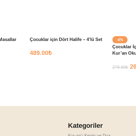
 Masallar
Çocuklar için Dört Halife – 4’lü Set
-4%
Çocuklar İç
489.00
₺
Kur’an Ok
2
279.00
₺
Kategoriler
Kur-an'ı Kerim ve Dua