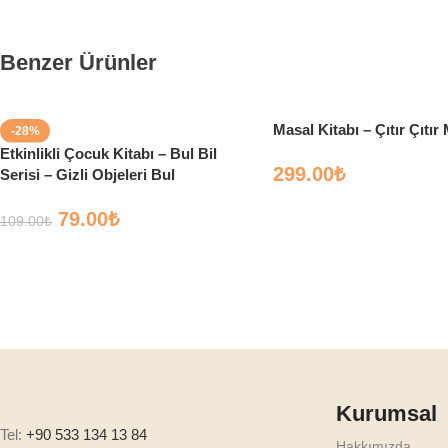
Benzer Ürünler
Masal Kitabı – Çıtır Çıtır
-28%
Etkinlikli Çocuk Kitabı – Bul Bil
299.00
₺
Serisi – Gizli Objeleri Bul
79.00
₺
109.00
₺
Kurumsal
Tel:
+90 533 134 13 84
Hakkımızda