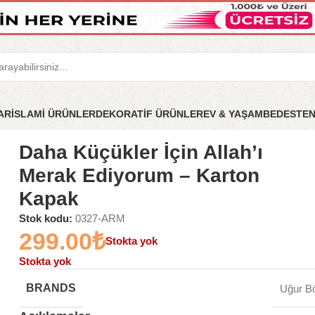
LAR
İSLAMİ ÜRÜNLER
DEKORATİF ÜRÜNLER
EV & YAŞAM
BEDESTE
Allah’ı Merak Ediyorum – Karton Kapak
Daha Küçükler İçin Allah’ı
Merak Ediyorum – Karton
Kapak
Stok kodu:
0327-ARM
299.00
₺
Stokta yok
Stokta yok
BRANDS
Uğur Bö