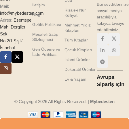
Dua
Bizi sevdiklerinize
İletişim
Mail:
Risale-i Nur
sosyal medya
info@mybedesten.com
Blog
Külliyatı
aracılığıyla
Adres:
Esentepe
kolayca tavsiye
Gizlilik Politikası
Mehmet Yıldız
Mah. Dergiler
edebilirsiniz.
Kitapları
Sok.
Mesafeli Satış
Sözleşmesi
Tüm Kitaplar
No:2/1 Şişli/
İstanbul
Geri Ödeme ve
Çocuk Kitapları
İade Politikası
İslami Ürünler
Dekoratif Ürünler
Avrupa
Ev & Yaşam
Sipariş İçin
© Copyright 2026 All Rights Reserved. |
Mybedesten