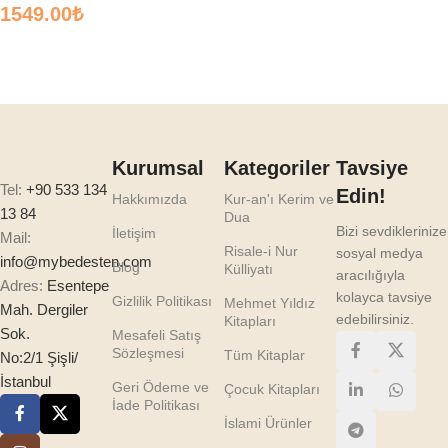
1549.00
₺
Sepete Ekle
Kurumsal
Kategoriler
Tavsiye
Tel:
+90 533 134
Edin!
Hakkımızda
Kur-an'ı Kerim ve
13 84
Dua
Bizi sevdiklerinize
İletişim
Mail:
Risale-i Nur
sosyal medya
info@mybedesten.com
Blog
Külliyatı
aracılığıyla
Adres:
Esentepe
kolayca tavsiye
Gizlilik Politikası
Mehmet Yıldız
Mah. Dergiler
edebilirsiniz.
Kitapları
Sok.
Mesafeli Satış
Sözleşmesi
Tüm Kitaplar
No:2/1 Şişli/
İstanbul
Geri Ödeme ve
Çocuk Kitapları
İade Politikası
İslami Ürünler