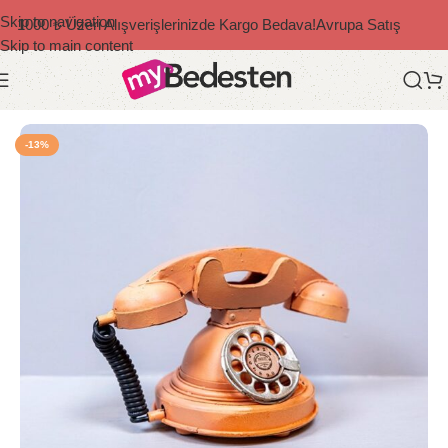
Skip to navigation
1000 ₺ Üzeri Alışverişlerinizde Kargo Bedava!
Avrupa Satış
Skip to main content
Ana Sayfa
/
Dekoratif Ürünler
/
Retro
-13%