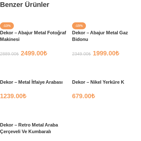
Benzer Ürünler
-13%
-15%
Dekor – Abajur Metal Fotoğraf
Dekor – Abajur Metal Gaz
Makinesi
Bidonu
2499.00
₺
1999.00
₺
2889.00
₺
2349.00
₺
Sepete Ekle
Sepete Ekle
Dekor – Metal İtfaiye Arabası
Dekor – Nikel Yerküre K
1239.00
₺
679.00
₺
Sepete Ekle
Sepete Ekle
Dekor – Retro Metal Araba
Çerçeveli Ve Kumbaralı