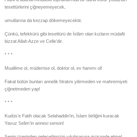
tesettürlerini çiğneyemeyecek,
umutlarına da kezzap dökemeyecektir.
Çünkü, tefekkürü gibi tesettürü de İslâm olan kızların müdafii
bizzat Allah Azze ve Celle’dir.
* * *
Muallime ol, müderrise ol, doktor ol, ev hanımı ol!
Fakat bütün bunları annelik fıtratını yitirmeden ve mahremiyeti
çiğnetmeden yap!
* * *
Kudüs’e Fatih olacak Selahaddin’in, İslam birliğini kuracak
Yavuz Selim’in annesi sensin!
Senin üzerinden geleceğimizin yıkılmasına müsaade etme!