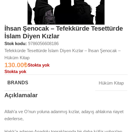
İhsan Şenocak – Tefekkürde Tesettürde
İslam Diyen Kızlar
Stok kodu:
9786056608186
Tefekkürde Tesettürde İslam Diyen Kızlar – İhsan Şenocak –
Hüküm Kitap
130.00
₺
Stokta yok
Stokta yok
BRANDS
Hüküm Kitap
Açıklamalar
Allah’a ve O’nun yoluna adanmış kızlar, adayış ahlakına riayet
ederlerse,
Hakk’a adanan Anadolu topraklarında bir daha küfür yobazları