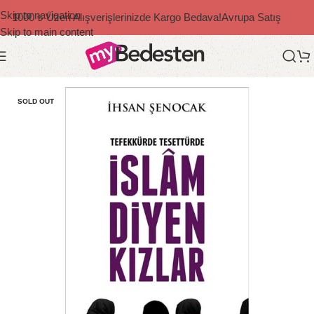
Skip to navigation
1000 ₺ Üzeri Alışverişlerinizde Kargo Bedava!
Avrupa Satış
Skip to main content
Ana Sayfa
/
Diğer Yazarlar
SOLD OUT