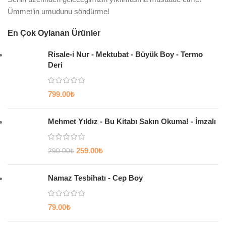
Ümmet’in umudunu söndürme!
En Çok Oylanan Ürünler
Risale-i Nur - Mektubat - Büyük Boy - Termo
Deri
799.00
₺
Mehmet Yıldız - Bu Kitabı Sakın Okuma! - İmzalı
259.00
₺
290.00
₺
Namaz Tesbihatı - Cep Boy
79.00
₺