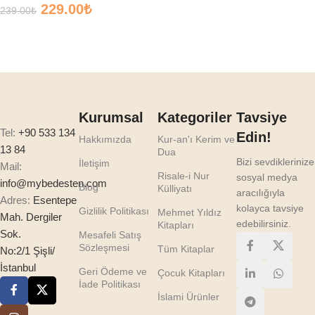
229.00
₺
239.00
₺
Sepete Ekle
Kurumsal
Kategoriler
Tavsiye
Tel:
+90 533 134
Edin!
Hakkımızda
Kur-an'ı Kerim ve
13 84
Dua
Bizi sevdiklerinize
İletişim
Mail:
Risale-i Nur
sosyal medya
info@mybedesten.com
Blog
Külliyatı
aracılığıyla
Adres:
Esentepe
kolayca tavsiye
Gizlilik Politikası
Mehmet Yıldız
Mah. Dergiler
edebilirsiniz.
Kitapları
Sok.
Mesafeli Satış
Sözleşmesi
Tüm Kitaplar
No:2/1 Şişli/
İstanbul
Geri Ödeme ve
Çocuk Kitapları
İade Politikası
İslami Ürünler