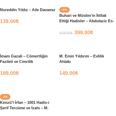
Nureddin Yıldız – Aile Davamız
-5%
Buhari ve Müslim’in İttifak
139.00
₺
Ettiği Hadisler – Abdulaziz Es-
Seyrun – Çelik Yayınları
Sepete Ekle
399.00
₺
419.00
₺
Sepete Ekle
İmam Gazali – Cömertliğin
M. Emin Yıldırım – Evlilik
Fazileti ve Cimrilik
Ahlakı
189.00
₺
149.00
₺
Sepete Ekle
Sepete Ekle
-4%
Kenzü’l İrfan – 1001 Hadis-i
Şerif Tercüme ve İzahı – M.
Es’ad Erbili – Çelik Yayınları