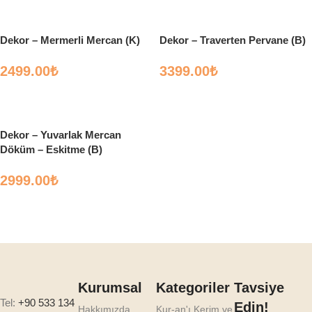
Dekor – Mermerli Mercan (K)
Dekor – Traverten Pervane (B)
2499.00
₺
3399.00
₺
Sepete Ekle
Sepete Ekle
Dekor – Yuvarlak Mercan
Döküm – Eskitme (B)
2999.00
₺
Sepete Ekle
Kurumsal
Kategoriler
Tavsiye
Tel:
+90 533 134
Edin!
Hakkımızda
Kur-an'ı Kerim ve