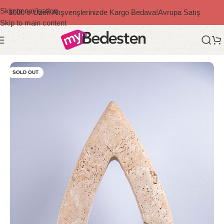
Skip to navigation
1000 ₺ Üzeri Alışverişlerinizde Kargo Bedava!
Avrupa Satış
Skip to main content
Ana Sayfa
/
Dekoratif Ürünler
/
Modern
SOLD OUT