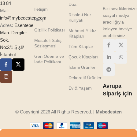
13 84
Dua
Bizi sevdiklerinize
İletişim
Mail:
Risale-i Nur
sosyal medya
info@mybedesten.com
Blog
Külliyatı
aracılığıyla
Adres:
Esentepe
kolayca tavsiye
Gizlilik Politikası
Mehmet Yıldız
Mah. Dergiler
edebilirsiniz.
Kitapları
Sok.
Mesafeli Satış
Sözleşmesi
Tüm Kitaplar
No:2/1 Şişli/
İstanbul
Geri Ödeme ve
Çocuk Kitapları
İade Politikası
İslami Ürünler
Dekoratif Ürünler
Avrupa
Ev & Yaşam
Sipariş İçin
© Copyright 2026 All Rights Reserved. |
Mybedesten