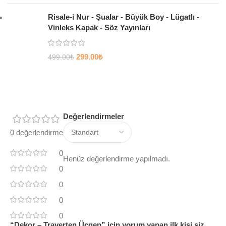
Risale-i Nur - Şualar - Büyük Boy - Lügatlı -
Vinleks Kapak - Söz Yayınları
299.00
₺
499.00
₺
Değerlendirmeler
0 değerlendirme
0
Henüz değerlendirme yapılmadı.
0
0
0
0
“Dekor – Traverten Üçgen” için yorum yapan ilk kişi siz